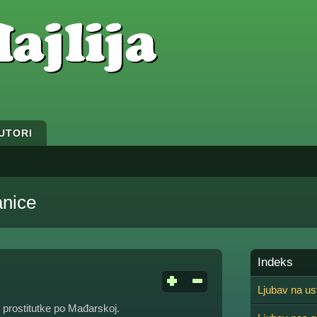
UTORI
anice
Indeks
Ljubav na ust
prostitutke po Mađarskoj.