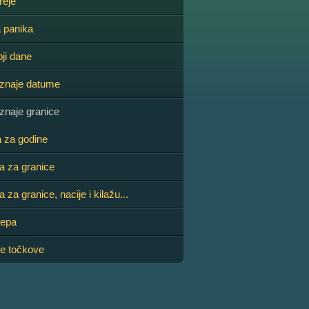
reje
a panika
oji dane
oznaje datume
znaje granice
a za godine
a za granice
 za granice, nacije i kilažu...
lepa
će točkove