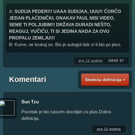
A:
SUDIJA PEDER!!! UAAA SUDIJAA, UUU!! ĆORČO
JEDAN PLAĆENIČKI, ONAKAV FAUL NISI VIDEO,
SEME TI POLJUBIM!! DRŽAVA DURADI NEŠTO,
REAGUJ, VUČIĆU, TI SI JEDINA NADA ZA OVU
PROPALU ZEMLJU!!!
B: Kume, ne brukaj se. Bio je autogol dok si ti bio po pivo.
pre 12 godina
DBSK 97
Komentari
Sledeća definicija »
Sun Tzu
Pocetak je bio sasvim dovoljan za plus.Dobra
definicija.
pre 12 godina