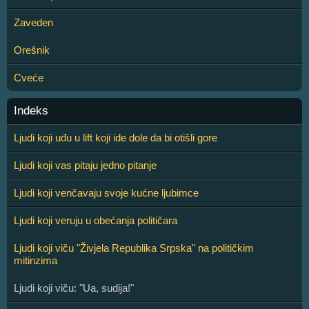
Zaveden
Orešnik
Cveće
Indeks
Ljudi koji uđu u lift koji ide dole da bi otišli gore
Ljudi koji vas pitaju jedno pitanje
Ljudi koji venčavaju svoje kućne ljubimce
Ljudi koji veruju u obećanja političara
Ljudi koji viču "Živjela Republika Srpska" na političkim
mitinzima
Ljudi koji viču: "Ua, sudija!"