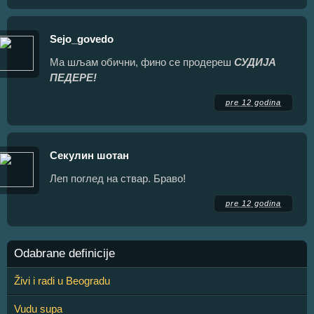
Sejo_govedo
Ма шљам обични, фино се продереш
СУДИЈА
ПЕДЕРЕ!
pre 12 godina
Секулин шотан
Леп поглед на ствар. Браво!
pre 12 godina
Odabrane definicije
Živi i radi u Beogradu
Vudu supa