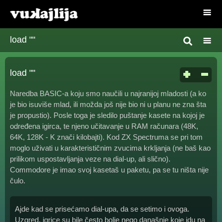
load ""
load ""
Naredba BASIC-a koju smo naučili u najranijoj mladosti (a ko
je bio isuviše mlad, ili možda još nije bio ni u planu ne zna šta
je propustio). Posle toga je sledilo puštanje kasete na kojoj je
određena igirca, te njeno učitavanje u RAM računara (48K,
64K, 128K - K znači kilobajti). Kod ZX Spectruma se pri tom
moglo uživati u karakterističnim zvucima krkljanja (ne baš kao
prilikom uspostavljanja veze na dial-up, ali slično).
Commodore je imao svoj kasetaš u paketu, pa se tu ništa nije
čulo.
Ajde kad se prisećamo dial-upa, da se setimo i ovoga.
Uzgred, igrice su bile često bolje nego današnje koje idu na