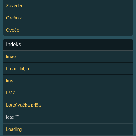
Zaveden
Orešnik
Cveće
Indeks
lmao
Lmao, lol, rofl
lms
LMZ
Lo(to)vačka priča
load ""
Loading