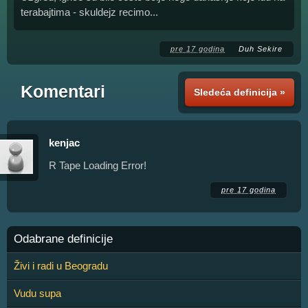
terabajtima - skuldejz recimo...
pre 17 godina
Duh Sekire
Komentari
Sledeća definicija »
kenjac
R Tape Loading Error!
pre 17 godina
Odabrane definicije
Živi i radi u Beogradu
Vudu supa