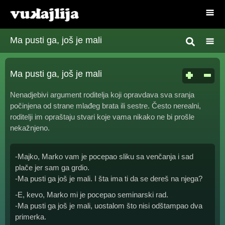
Ma pusti ga, još je mali
Ma pusti ga, još je mali
Nenadjebivi argument roditelja koji opravdava sva sranja
počinjena od strane mlađeg brata ili sestre. Često nerealni,
roditelji im opraštaju stvari koje vama nikako ne bi prošle
nekažnjeno.
-Majko, Marko vam je pocepao sliku sa venčanja i sad
plače jer sam ga grdio.
-Ma pusti ga još je mali. I šta ima ti da se dereš na njega?
-E, kevo, Marko mi je pocepao seminarski rad.
-Ma pusti ga još je mali, uostalom što nisi odštampao dva
primerka.