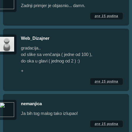
Zadnji primjer je objasnio... damn.
pre 15 godina
Web_Dizajner
gradacija..
od slike sa venčanja ( jedne od 100 ),
do oka u glavi ( jednog od 2 ) :)
+
pre 15 godina
nemanjica
Ja bih tog malog tako izlupao!
pre 15 godina