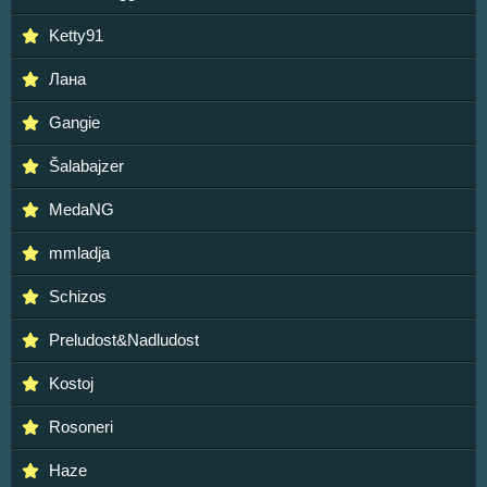
Ketty91
Лана
Gangie
Šalabajzer
MedaNG
mmladja
Schizos
Preludost&Nadludost
Kostoj
Rosoneri
Haze