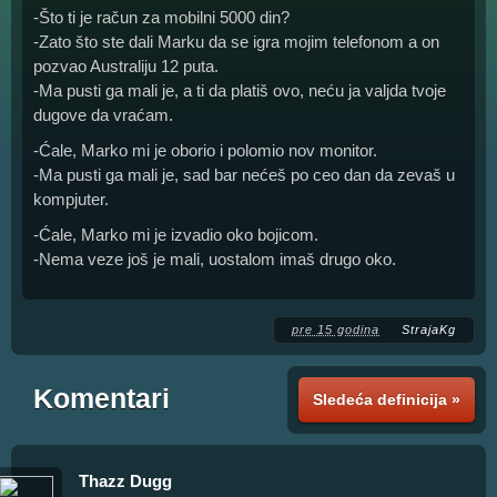
-Što ti je račun za mobilni 5000 din?
-Zato što ste dali Marku da se igra mojim telefonom a on
pozvao Australiju 12 puta.
-Ma pusti ga mali je, a ti da platiš ovo, neću ja valjda tvoje
dugove da vraćam.
-Ćale, Marko mi je oborio i polomio nov monitor.
-Ma pusti ga mali je, sad bar nećeš po ceo dan da zevaš u
kompjuter.
-Ćale, Marko mi je izvadio oko bojicom.
-Nema veze još je mali, uostalom imaš drugo oko.
pre 15 godina
StrajaKg
Komentari
Sledeća definicija »
Thazz Dugg