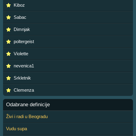
Kiboz
Sabac
Dimnjak
poltergeist
Violette
nevenica1
Srkletnik
Clemenza
Odabrane definicije
Živi i radi u Beogradu
Vudu supa