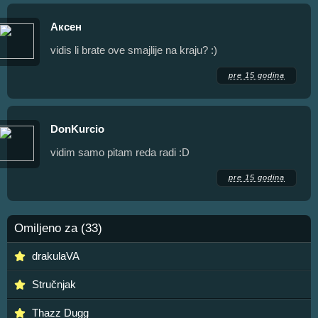
Аксен
vidis li brate ove smajlije na kraju? :)
pre 15 godina
DonKurcio
vidim samo pitam reda radi :D
pre 15 godina
Omiljeno za (33)
drakulaVA
Stručnjak
Thazz Dugg