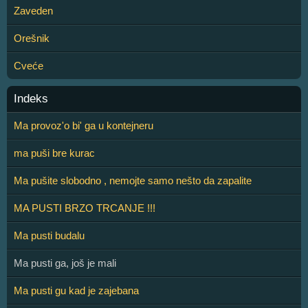
Zaveden
Orešnik
Cveće
Indeks
Ma provoz'o bi' ga u kontejneru
ma puši bre kurac
Ma pušite slobodno , nemojte samo nešto da zapalite
MA PUSTI BRZO TRCANJE !!!
Ma pusti budalu
Ma pusti ga, još je mali
Ma pusti gu kad je zajebana