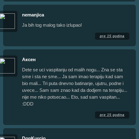
nemanjica
Ja bih tog malog tako izlupao!
pre 15 godina
Аксен
Dete se uci vaspitanju od malih nogu... Zna se sta
sme i sta ne sme... Ja sam imao terapiju kad sam
bio mali... Tri puta dnevno batinanje, ujutru, podne i
uvece... Sam sam znao kad da dodjem na terapiju...
nije me niko potsecao... Eto, sad sam vaspitan...
:DDD
pre 15 godina
DonKurcio