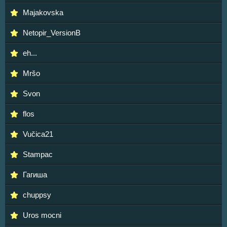
Majakovska
Netopir_VersionB
eh...
Mršo
Svon
flos
Vučica21
Stampac
Гагиша
chuppsy
Uros mocni