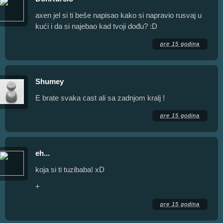
axen jel si ti beše napisao kako si napravio rusvaj u
kući i da si najebao kad tvoji dođu? :D
pre 15 godina
Shumey
E brate svaka cast ali sa zadnjom kralj !
pre 15 godina
eh...
koja si ti tuzibaba! xD
+
pre 15 godina