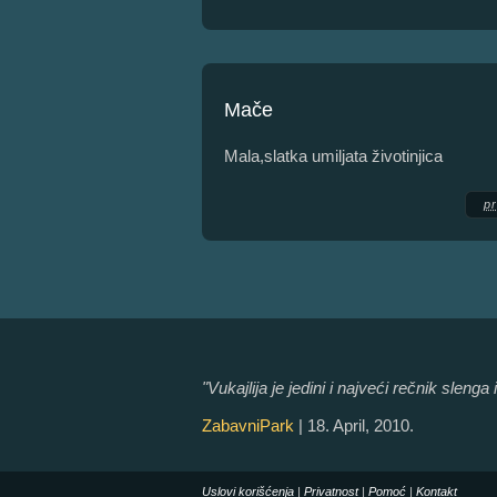
Mače
Mala,slatka umiljata životinjica
p
"Vukajlija je jedini i najveći rečnik sleng
ZabavniPark
| 18. April, 2010.
Uslovi korišćenja
|
Privatnost
|
Pomoć
|
Kontakt