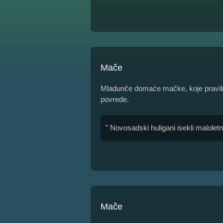
Mače
Mladunče domaće mačke, koje pravil
povrede.
" Novosadski huligani isekli malole
Mače