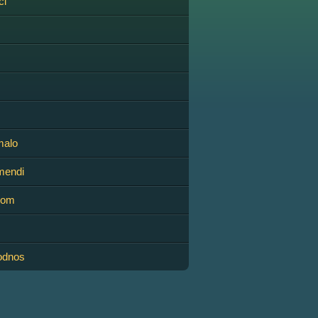
ći
malo
mendi
rom
odnos