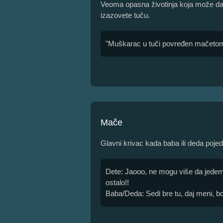
Veoma opasna životinja koja može da
izazovete tuču.
"Muškarac u tuči povređen mačetom
Mače
Glavni krivac kada baba ili deda poje
Dete: Jaooo, ne mogu više da jedem
ostalo!!
Baba/Deda: Sedi bre tu, daj meni, b