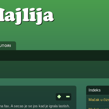
UTORI
Indeks
Mačak u či
 fax. A secas je se jos kad je igrala lastish.