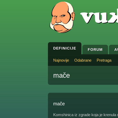
DEFINICIJE
FORUM
A
Najnovije
Odabrane
Pretraga
mače
mače
Komshinica iz zgrade koja je krenula na