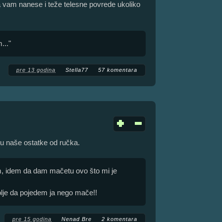
 vam nanese i teže telesne povrede ukoliko
..."
pre 13 godina
Stella77
57 komentara
du naše ostatke od ručka.
, idem da dam mačetu ovo što mi je
olje da pojedem ja nego mače!!
pre 15 godina
Nenad Bre
2 komentara