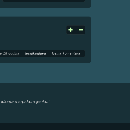
re 18 godina
lesnikoglava
Nema komentara
a i idioma u srpskom jeziku."