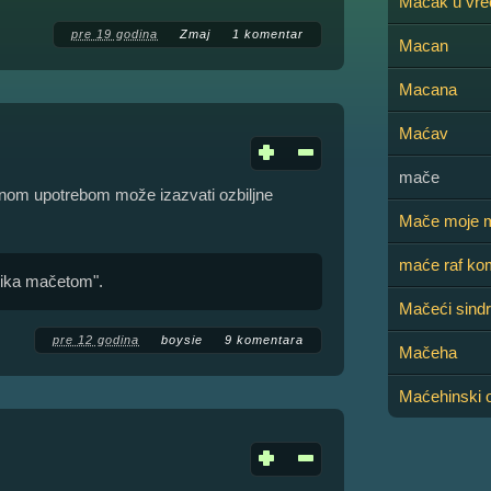
Mačak u vre
pre 19 godina
Zmaj
1 komentar
Macan
Macana
Maćav
mače
nom upotrebom može izazvati ozbiljne
Mače moje 
maće raf ko
tnika mačetom".
Mačeći sind
pre 12 godina
boysie
9 komentara
Mačeha
Maćehinski 