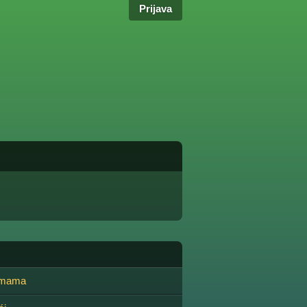
Prijava
zmama