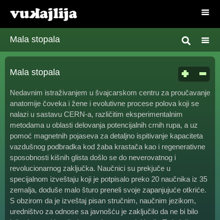
Mala stopala
Mala stopala
Nedavnim istraživanjem u švajcarskom centru za proučavanje
anatomije čoveka i žene i evolutivne procese polova koji se
nalazi u sastavu CERN-a, različitim eksperimentalnim
metodama u oblasti delovanja potencijalnih crnih rupa, a uz
pomoć magnetnih pojaseva za detaljno ispitivanje kapaciteta
vazdušnog podbradka kod žaba krastača kao i regenerativne
sposobnosti kišnih glista došlo se do neverovatnog i
revolucionarnog zaključka. Naučnici su prekjuče u
specijalnom izveštaju koji je potpisalo preko 20 naučnika iz 35
zemalja, doduše malo šturo preneli svoje zapanjujuće otkriće.
S obzirom da je izveštaj pisan stručnim, naučnim jezikom,
uredništvo za odnose sa javnošću je zaključilo da ne bi bilo