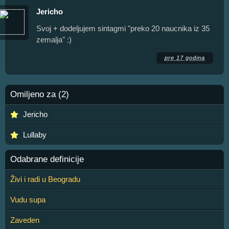
Jericho
Svoj + dodeljujem sintagmi "preko 20 naucnika iz 35
zemalja" :)
pre 17 godina
Omiljeno za (2)
Jericho
Lullaby
Odabrane definicije
Živi i radi u Beogradu
Vudu supa
Zaveden