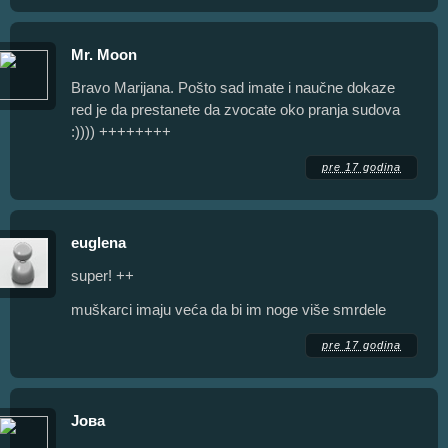
Mr. Moon
Bravo Marijana. Pošto sad imate i naučne dokaze
red je da prestanete da zvocate oko pranja sudova
:)))) ++++++++
pre 17 godina
euglena
super! ++
muškarci imaju veća da bi im noge više smrdele
pre 17 godina
Јова