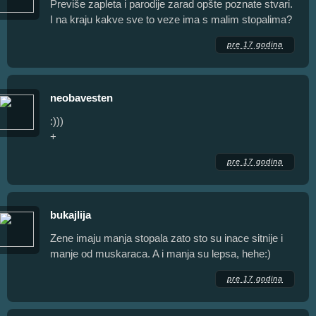
Previše zapleta i parodije zarad opšte poznate stvari.
I na kraju kakve sve to veze ima s malim stopalima?
pre 17 godina
neobavesten
:)))
+
pre 17 godina
bukajlija
Zene imaju manja stopala zato sto su inace sitnije i
manje od muskaraca. A i manja su lepsa, hehe:)
pre 17 godina