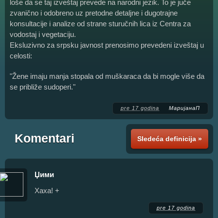
loše da se taj izveštaj prevede na narodni jezik. To je juče
zvanično i odobreno uz pretodne detaljne i dugotrajne
konsultacije i analize od strane sturučnih lica iz Centra za
vodostaj i vegetaciju.
Eksluzivno za srpsku javnost prenosimo prevedeni izveštaj u
celosti:
"Žene imaju manja stopala od muškaraca da bi mogle više da
se približe sudoperi."
pre 17 godina
МаријанаП
Komentari
Sledeća definicija »
Џими
Хаха! +
pre 17 godina