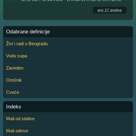
pre 17 godina
Odabrane definicije
Živi i radi u Beogradu
Vudu supa
Zaveden
Orešnik
Cveće
Indeks
Mali od stative
Mali odmor