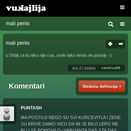
mali penis
mali penis
u Srbiji za to niko nije cuo, ovde tako nesto ne postoji :-)
pre 17 godina
sandrica88
Komentari
Sledeća definicija »
PUNTASH
MA POSTOJI NEGO SU SVI KURCEVITI,A I ZENE
SU KRIVE,SAMO VICU DA IM JE BILO LEPO NE
BI LI SE PONOVILO--VARIJANTA DAS STA DAS