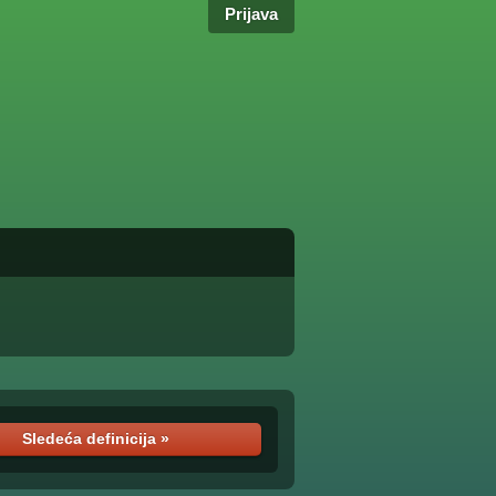
Prijava
Sledeća definicija »