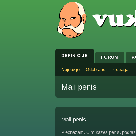
DEFINICIJE
FORUM
A
Najnovije
Odabrane
Pretraga
Mali penis
Mali penis
Pleonazam. Čim kažeš penis, podrazum