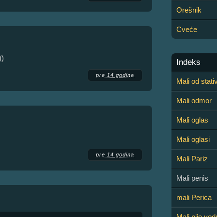
Orešnik
Cveće
))
Indeks
pre 14 godina
Mali od stati
Mali odmor
Mali oglas
Mali oglasi
pre 14 godina
Mali Pariz
Mali penis
mali Perica
Mali pije vod