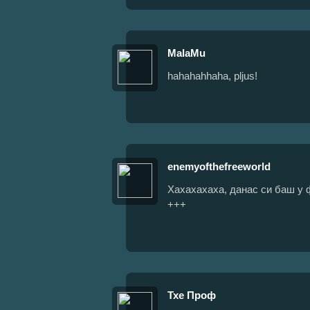
MalaMu
hahahahhaha, pljus!
enemyofthefreeworld
Хахахахаха, данас си баш у 
+++
Тхе Проф