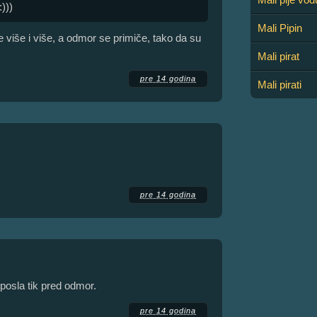
)))
Mali Pipin
e više i više, a odmor se primiče, tako da su
Mali pirat
pre 14 godina
Mali pirati
pre 14 godina
 posla tik pred odmor.
pre 14 godina