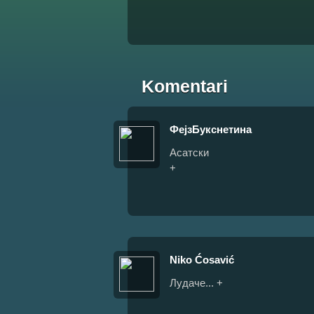
Komentari
ФејзБукснетина
Асатски
+
Niko Ćosavić
Лудаче... +