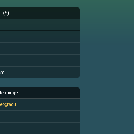
a (5)
jam
finicije
 Beogradu