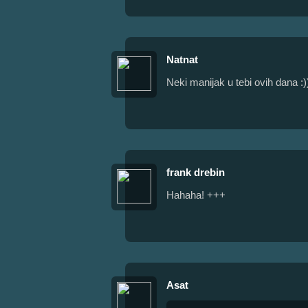
Natnat
Neki manijak u tebi ovih dana :)
frank drebin
Hahaha! +++
Asat