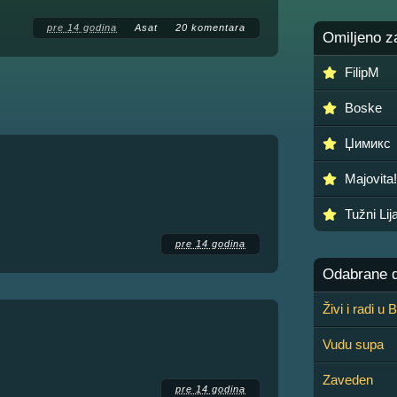
pre 14 godina
Asat
20 komentara
Omiljeno z
FilipM
Boskе
Џимикс
Majovita!
Tužni Li
pre 14 godina
Odabrane de
Živi i radi u
Vudu supa
Zaveden
pre 14 godina