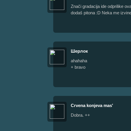
Znači gradacija ide odprilike o
dodaš pitona :D Neka me izvine
Шерлок
ahahaha
+ bravo
Crvena konjeva mas'
Dobra. ++