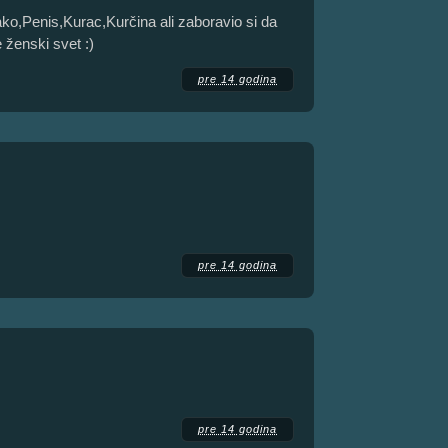
vako,Penis,Kurac,Kurčina ali zaboravio si da
 ženski svet :)
pre 14 godina
pre 14 godina
pre 14 godina