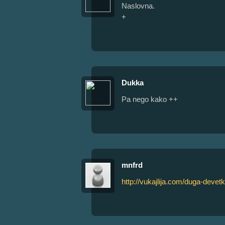
Naslovna.
+
Dukka
Pa nego kako ++
mnfrd
http://vukajlija.com/duga-deve