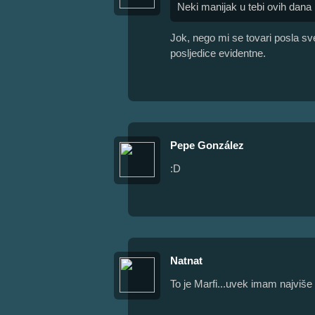
Neki manijak u tebi ovih dana :
Jok, nego mi se tovari posla sv
posljedice evidentne.
Pepe González
:D
Natnat
To je Marfi...uvek imam najviše