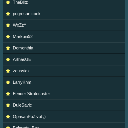
TheBlitz
pogresan coek
WoZz^
Markoni92
Dementhia
ArthasUE
zeussick
LarryKhm
Fender Stratocaster
DuleSavic
OpasanPoZivot ;)
Belgrade_Boy