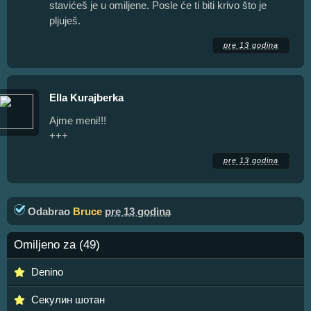
stavićeš je u omiljene. Posle će ti biti krivo što je
pljuješ.
pre 13 godina
Ella Kurajberka
Ajme meni!!!
+++
pre 13 godina
Odabrao
Bruce
pre 13 godina
Omiljeno za (49)
Denino
Секулин шотан