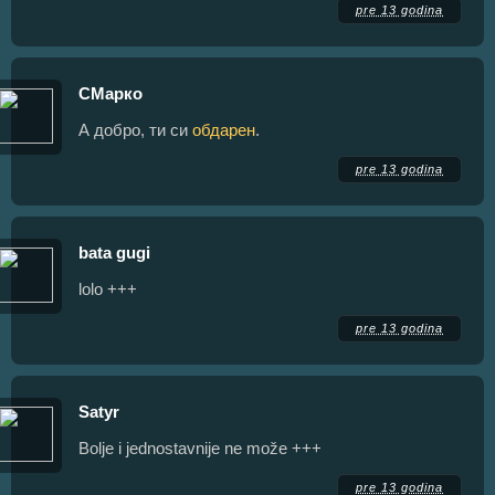
pre 13 godina
СМарко
А добро, ти си
обдарен
.
pre 13 godina
bata gugi
lolo +++
pre 13 godina
Satyr
Bolje i jednostavnije ne može +++
pre 13 godina