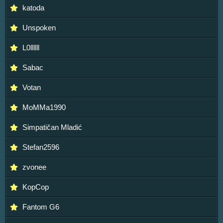
katoda
Unspoken
L0llllll
Sabac
Votan
MoMMa1990
Simpatičan Mladić
Stefan2596
zvonee
KopCop
Fantom G6