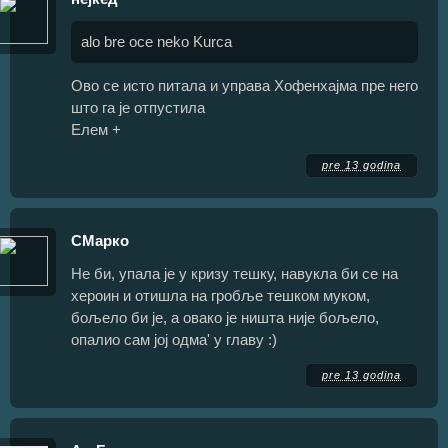
alo bre oce neko Kurca
Ово се исто питала и управа Хофенхајма пре него
што га је отпустила
Елем +
pre 13 godina
СМарко
Не би, упала је у кризу тешку, навукла би се на
хероин и отишла на гробље тешком муком,
бољело би је, а овако је ништа није бољело,
опалио сам јој одма' у главу :)
pre 13 godina