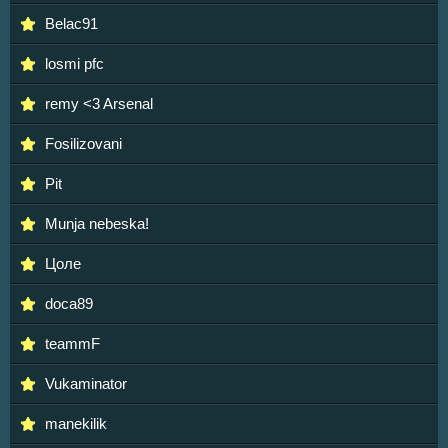
Belac91
losmi pfc
remy <3 Arsenal
Fosilizovani
Pit
Munja nebeska!
Цоле
doca89
teammF
Vukaminator
manekilik