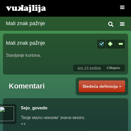
Mali znak pažnje
Mali znak pažnje
Stavljanje kurtona.
pre 13 godina
СМарко
Komentari
Sledeća definicija »
Sejo_govedo
Твоје мало неконм' значи много.
++