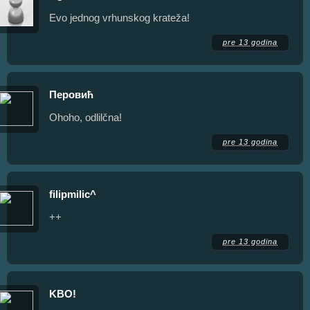
Evo jednog vrhunskog krateža!
pre 13 godina
Перовић
Ohoho, odlilčna!
pre 13 godina
filipmilic^
++
pre 13 godina
KBO!