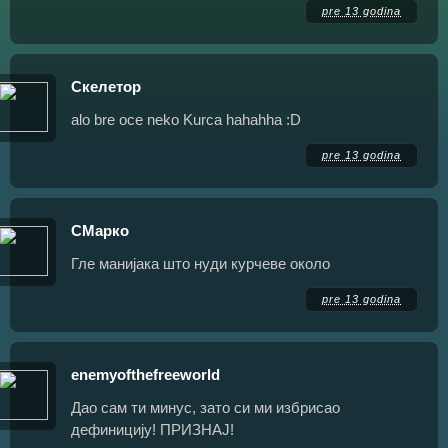
pre 13 godina
Скелетор
alo bre oce neko Kurca hahahha :D
pre 13 godina
СМарко
Гле манијака што нуди курчеве около
pre 13 godina
enemyofthefreeworld
Дао сам ти минус, зато си ми избрисао
дефиницију! ПРИЗНАЈ!