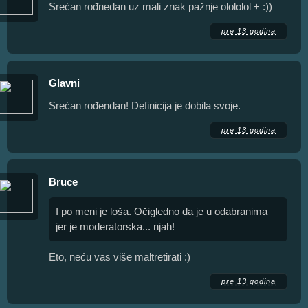
Srećan rođnedan uz mali znak pažnje olololol + :))
pre 13 godina
Glavni
Srećan rođendan! Definicija je dobila svoje.
pre 13 godina
Bruce
I po meni je loša. Očigledno da je u odabranima
jer je moderatorska... njah!
Eto, neću vas više maltretirati :)
pre 13 godina