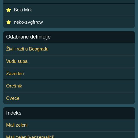
Boki Mrk
neko-zvgfrrqw
Odabrane definicije
Živi i radi u Beogradu
Vudu supa
Zaveden
Orešnik
Cveće
Indeks
Mali zeleni
Mali zeleni(vanzemaljci)