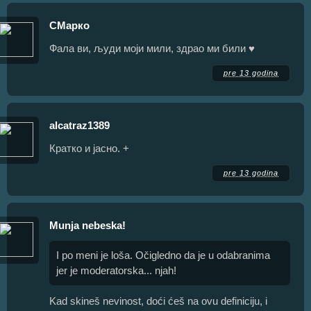
СМарко
Фала ви, људи моји мили, здрао ми били ♥
pre 13 godina
alcatraz1389
Кратко и јасно. +
pre 13 godina
Munja nebeska!
I po meni je loša. Očigledno da je u odabranima
jer je moderatorska... njah!
Kad skineš nevinost, doći ćeš na ovu definiciju, i