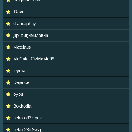
iDavor
dramajohny
Др Ђиђимиловић
Matejaus
MaCakUCizMaMa99
teyma
Dejanče
бури
Bokirodja
neko-o83ztgox
neko-28io9wzg