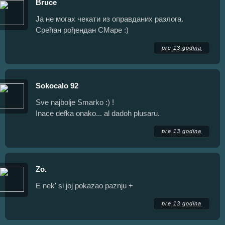
Bruce
Ја не могах чекати из оправданих разлога.
Срећан рођендан СМаре :)
pre 13 godina
Sokocalo 92
Sve najbolje Smarko :) !
Inace defka onako... al dadoh plusaru.
pre 13 godina
Zo.
E nek' si joj pokazao paznju +
pre 13 godina