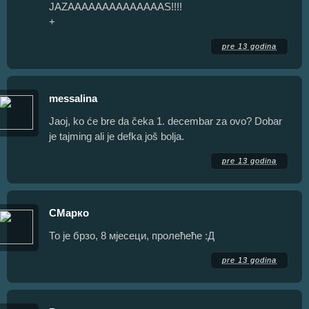
JAZAAAAAAAAAAAAAAS!!!!
+
pre 13 godina
messalina
Jaoj, ko će bre da čeka 1. decembar za ovo? Dobar
je tajming ali je defka još bolja.
pre 13 godina
СМарко
То је брзо, 8 мјесеци, пролећеће :Д
pre 13 godina