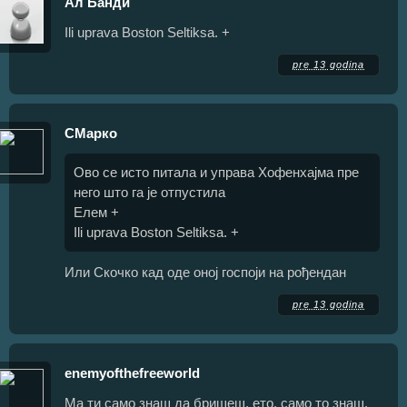
Ал Банди
Ili uprava Boston Seltiksa. +
pre 13 godina
СМарко
Ово се исто питала и управа Хофенхајма пре
него што га је отпустила
Елем +
Ili uprava Boston Seltiksa. +
Или Скочко кад оде оној госпоји на рођендан
pre 13 godina
enemyofthefreeworld
Ма ти само знаш да бришеш, ето, само то знаш,