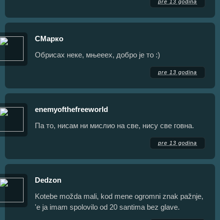
pre 13 godina
СМарко
Обрисах неке, мњееех, добро је то :)
pre 13 godina
enemyofthefreeworld
Па то, нисам ни мислио на све, нису све говна.
pre 13 godina
Dedzon
Kotebe možda mali, kod mene ogromni znak pažnje,
'e ja imam spolovilo od 20 santima bez glave.