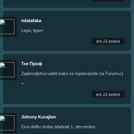
mlatafaka
Lepo, lepo+
pre 13 godina
Тхе Проф
Zadovoljstvo videti kako se ispomažete na Forumu:)
+
pre 13 godina
Johnny Kurajber
Ovu defku treba odabrati 1. decembra