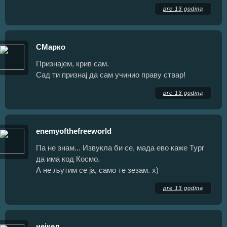
pre 13 godina
СМарко
Признајем, крив сам.
Сад ти признај да сам учинио праву ствар!
pre 13 godina
enemyofthefreeworld
Па не знам... Извукла би се, мада ево каже Тург
да има код Космо.
А не љутим се ја, само те зезам. х)
pre 13 godina
нејкед