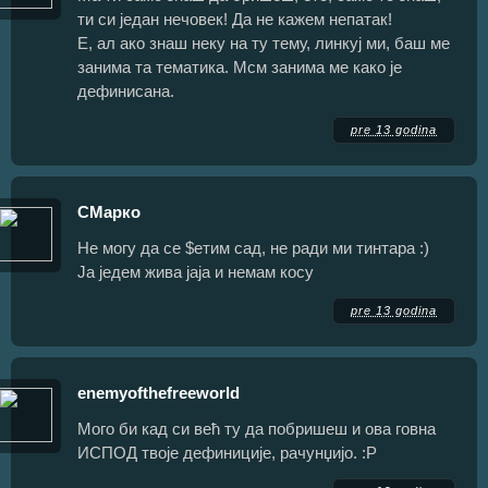
ти си један нечовек! Да не кажем непатак!
Е, ал ако знаш неку на ту тему, линкуј ми, баш ме
занима та тематика. Мсм занима ме како је
дефинисана.
pre 13 godina
СМарко
Не могу да се $етим сад, не ради ми тинтара :)
Ја једем жива јаја и немам косу
pre 13 godina
enemyofthefreeworld
Мого би кад си већ ту да побришеш и ова говна
ИСПОД твоје дефиниције, рачунџијо. :Р