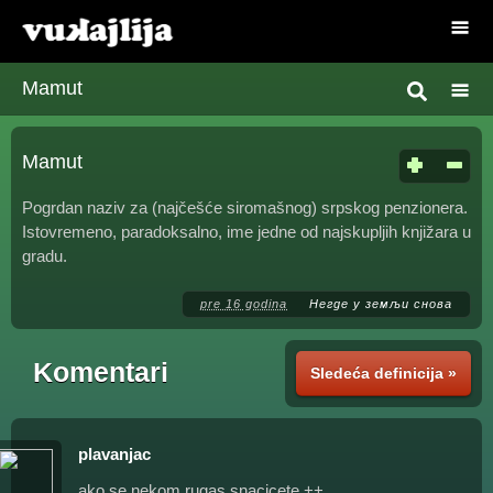
Mamut
Mamut
Pogrdan naziv za (najčešće siromašnog) srpskog penzionera.
Istovremeno, paradoksalno, ime jedne od najskupljih knjižara u
gradu.
pre 16 godina
Негде у земљи снова
Komentari
Sledeća definicija »
plavanjac
ako se nekom rugas snacicete.++