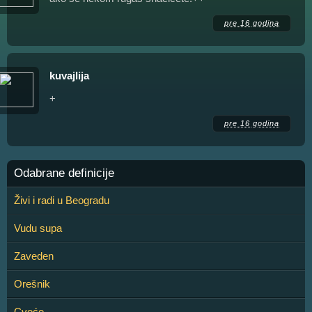
pre 16 godina
kuvajlija
+
pre 16 godina
Odabrane definicije
Živi i radi u Beogradu
Vudu supa
Zaveden
Orešnik
Cveće