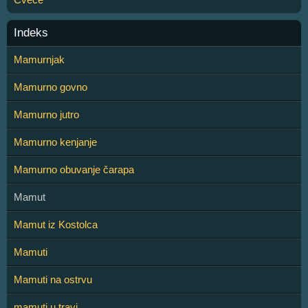
Indeks
Mamurnjak
Mamurno govno
Mamurno jutro
Mamurno kenjanje
Mamurno obuvanje čarapa
Mamut
Mamut iz Kostolca
Mamuti
Mamuti na ostrvu
mamuti u travi