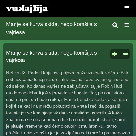
Manje se kurva skida, nego komšija s
vajrlesa
Manje se kurva skida, nego komšija s
vajrlesa
Net za dž. Radost koju ova pojava može izazvati, veća je čak
i od novca nađenog na ulici, ili slučajno zaboravljenog u džepu
od sakoa. Ko danas vajrles ne zaključava, taj je Robin Hud
modernog doba ili još vjerovatnije: budala. Jer, po onoj staroj:
daš mu prst on hoće i ruku, stvar je trenutka kada će komšija
koji ti se kači na mrežu pokucati na vrata i reći da pogasiš
torente jer se kod njega skidanje drastično usporilo. A kako
znamo da se u našem narodu klalo i radi manjih stvari, samo
je pitanje vremena kad ćemo otvoriti crnu hroniku i tamo
pročitati: ubio komšiju jer je zaključao net i mrežu preimenovao