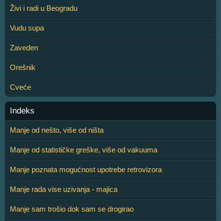
Živi i radi u Beogradu
Vudu supa
Zaveden
Orešnik
Cveće
Indeks
Manje od nešto, više od ništa
Manje od statističke greške, više od vakuuma
Manje poznata mogućnost upotrebe retrovizora
Manje rada vise uzivanja - majica
Manje sam trošio dok sam se drogirao