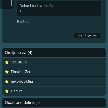
Dobar i budala- braća.
+
Rođena...
+
pre 13 godina
Omiljeno za (4)
Tequila Jo
Plastični Zet
neko-5vojklhq
Dabura
Odabrane definicije