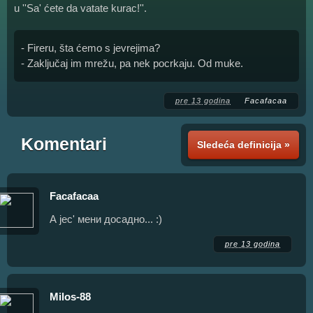
u ''Sa' ćete da vatate kurac!''.
- Fireru, šta ćemo s jevrejima?
- Zaključaj im mrežu, pa nek pocrkaju. Od muke.
pre 13 godina
Facafacaa
Komentari
Sledeća definicija »
Facafacaa
А јес' мени досадно... :)
pre 13 godina
Milos-88