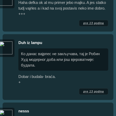
Haha defka ok al mu primer jebo majku. A jes slatko
tudj vajrles a i kad na svoj postavis neko ime dobro.
+++
pre 13 godina
Duh iz lampu
Ко данас вајрлес не закључава, тај је Робин
Худ модерног доба или још вјероватније:
будала.
Dobar i budala- braća.
+
pre 13 godina
nesss