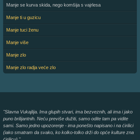
Manje se kurva skida, nego komšija s vajrlesa
Manje ti u guzicu
Manje tuci ženu
Manje više
Manje zlo
Manje zlo radja veće zlo
"Slavna Vukajlija. Ima glupih stvari, ima bezveznih, ali ima i jako
puno brilijantnih. Neću previše dužiti, samo odite tam pa vidite
sami. Samo jedno upozorenje - ima ponešto napisano i na ćirilici
(iako smatram da svako, ko kolko-tolko drži do opće kulture zna
ćirilicu)."