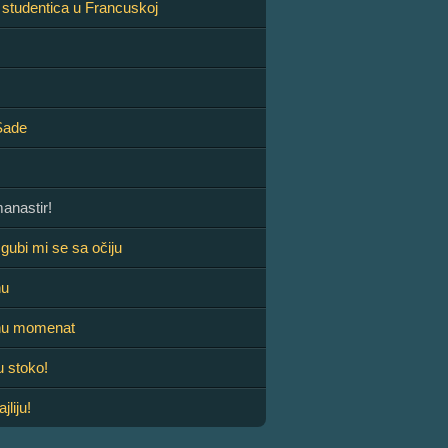
studentica u Francuskoj
Sade
anastir!
gubi mi se sa očiju
nu
nu momenat
u stoko!
liju!