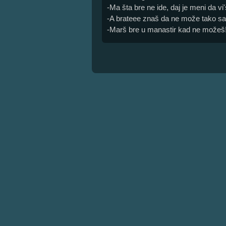
-Ma šta bre ne ide, daj je meni da vi'š
-A brateee znaš da ne može tako sa
-Marš bre u manastir kad ne možeš