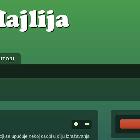
UTORI
oji se upućuje nekoj osobi u cilju izražavanja