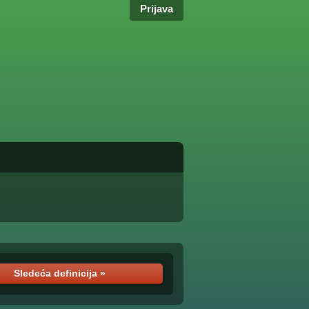
Prijava
Sledeća definicija »