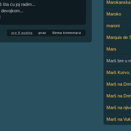
Marokanska 
 šta ću joj radim...
 devojkom...
Maroko
!
maroni
pre 8 godina
qvac
Nema komentara
Marquis de 
Mars
Marš bre u m
Marš Kurvo, 
Marš na Dri
Marš na Dri
Marš na njiv
Marš na Vukaj