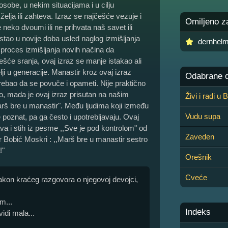
osobe, u nekim situacijama i u cilju
lja ili zahteva. Izraz se najčešće vezuje i
Omiljeno z
 neko dvoumi ili ne prihvata naš savet ili
astao u novije doba usled naglog izmišljanja
dernhel
i proces izmišljanja novih načina da
će sranja, ovaj izraz se manje istakao ali
i u generacije. Manastir kroz ovaj izraz
Odabrane de
rebao da se povuče i opameti. Nije praktično
čno, mada je ovaj izraz prisutan na našim
Živi i radi u
arš bre u manastir". Među ljudima koji između
Vudu supa
je poznat, pa ga često i upotrebljavaju. Ovaj
va i stih iz pesme ,,Sve je pod kontrolom" od
Zaveden
r Bobić Moskri : ,,Marš bre u manastir sestro
!"
Orešnik
Cveće
nakon kraćeg razgovora o njegovoj devojci,
m...
Indeks
idi mala...