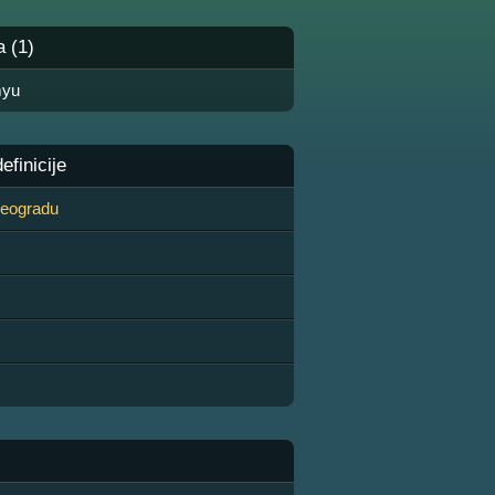
a (1)
myu
finicije
 Beogradu