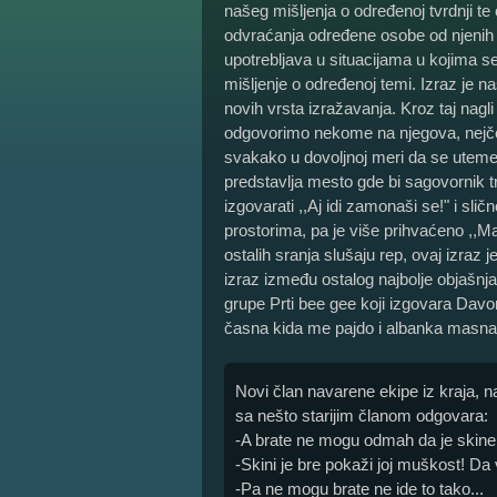
našeg mišljenja o određenoj tvrdnji te 
odvraćanja određene osobe od njenih že
upotrebljava u situacijama u kojima se
mišljenje o određenoj temi. Izraz je n
novih vrsta izražavanja. Kroz taj nagl
odgovorimo nekome na njegova, nejčeš
svakako u dovoljnoj meri da se utemelj
predstavlja mesto gde bi sagovornik t
izgovarati ,,Aj idi zamonaši se!" i sli
prostorima, pa je više prihvaćeno ,,M
ostalih sranja slušaju rep, ovaj izraz 
izraz između ostalog najbolje objašnja
grupe Prti bee gee koji izgovara Davo
časna kida me pajdo i albanka masna
Novi član navarene ekipe iz kraja, 
sa nešto starijim članom odgovara:
-A brate ne mogu odmah da je skine
-Skini je bre pokaži joj muškost! Da v
-Pa ne mogu brate ne ide to tako...