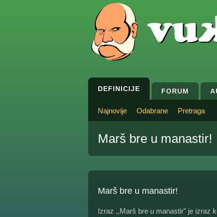
DEFINICIJE
FORUM
A
Najnovije
Odabrane
Pretraga
Marš bre u manastir!
Marš bre u manastir!
Izraz ,,Marš bre u manastir" je izraz k