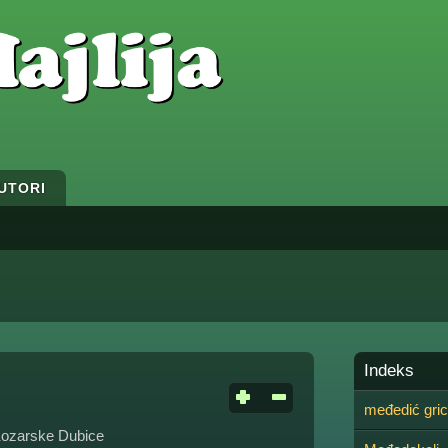
UTORI
Indeks
međedić gri
 Kozarske Dubice