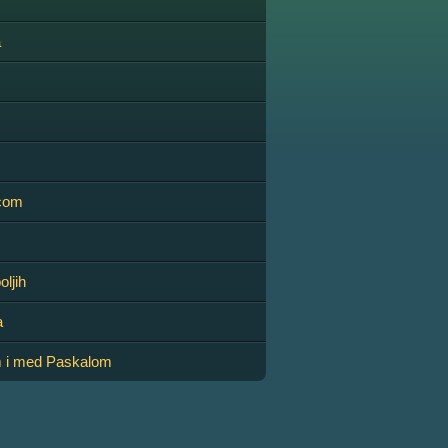
a
icom
oljih
a
 i med Paskalom