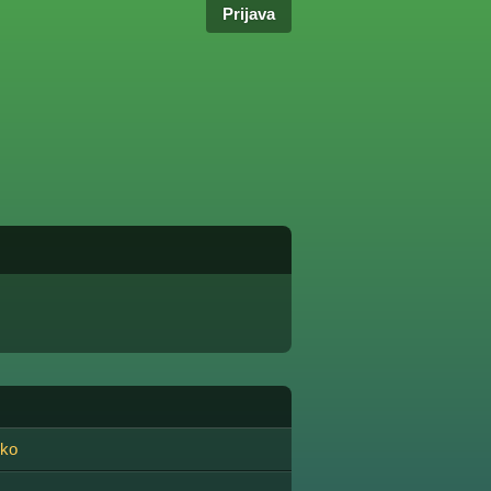
Prijava
cko