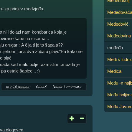
Međedokolj
žu za pridjev medvjeđa
Međedovač
Međedović
etini i dolazi nam konobarica koja je
Međedovina
tovirane šape na sisama...
u drugar :"A čija ti je to šapa,a??"
međeđa
ijehom i ona dva zuba u glavi:"Pa kako ne
o plač
Međi s ludn
 sada kad malo bolje razmislim...možda je
pa ostale šapice... :)
Međica
Među -n najb
pre 16 godina
YomaX
Nema komentara
Među boljim
Među Javom
ova glogovca