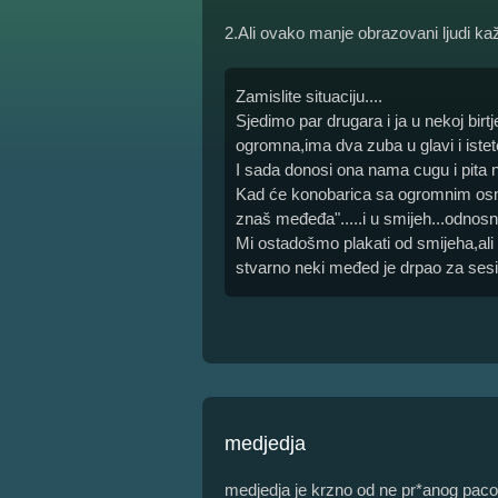
2.Ali ovako manje obrazovani ljudi ka
Zamislite situaciju....
Sjedimo par drugara i ja u nekoj birtj
ogromna,ima dva zuba u glavi i iste
I sada donosi ona nama cugu i pita nj
Kad će konobarica sa ogromnim osm
znaš međeđa".....i u smijeh...odnosn
Mi ostadošmo plakati od smijeha,ali
stvarno neki međed je drpao za sesi 
medjedja
medjedja je krzno od ne pr*anog pac