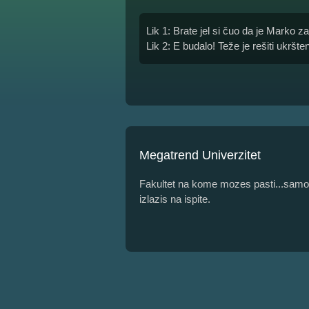
Lik 1: Brate jel si čuo da je Marko 
Lik 2: E budalo! Teže je rešiti ukršt
Megatrend Univerzitet
Fakultet na kome mozes pasti...samo 
izlazis na ispite.