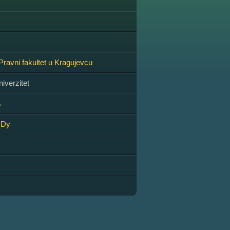
Pravni fakultet u Kragujevcu
iverzitet
s
Dy