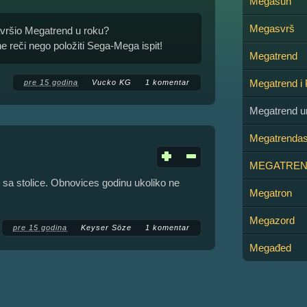
Megasun
Megasvrš
završio Megatrend u roku?
ene reči nego položiti Sega-Mega ispit!
Megatrend
Megatrend i 
pre 15 godina
Vucko KG
1 komentar
Megatrend un
Megatrenda
MEGATREN
sa stolice. Obnovices godinu ukoliko ne
Megatron
Megazord
pre 15 godina
Keyser Söze
1 komentar
Megađed