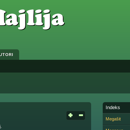
UTORI
Indeks
Megašit
j.