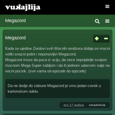
Megazord
Megazord
Kada se ujedine Zordovi svih Mocnih rendzera dobija se mocni
veliki snazni jedini i neponovljivi Megazord.
Megazord moze da puca iz ociju, da sece neprijatelje svojom
mocnom Mega Super sabljom i da ih jednom udarcem salje na
vecni pocink. (sve varira od epizode do epizode)
Da ne dodje do zabune Megazord je smo jedan covek u
kartonskom odelu.
pre 17 godina
emailnikola