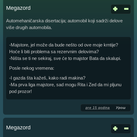
Megazord
Automehaničarska disertacija; automobil koji sadrži delove
više drugih automobila.
-Majstore, jel može da bude nešto od ove moje krntije?
Hoće li biti problema sa rezervnim delovima?
-Ništa se ti ne sekiraj, sve će to majstor Bata da skalupi.
Posle nekog vremena:
-I gazda šta kažeš, kako radi makina?
-Ma prva liga majstore, sad mogu Rita i Zed da mi pljunu
pod prozor!
pre 15 godina
Урош
Megazord