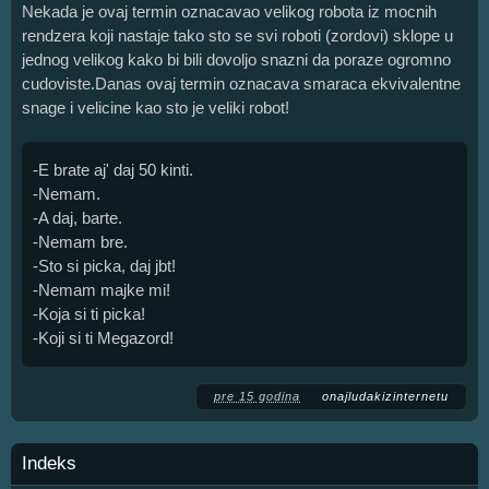
Nekada je ovaj termin oznacavao velikog robota iz mocnih
rendzera koji nastaje tako sto se svi roboti (zordovi) sklope u
jednog velikog kako bi bili dovoljo snazni da poraze ogromno
cudoviste.Danas ovaj termin oznacava smaraca ekvivalentne
snage i velicine kao sto je veliki robot!
-E brate aj' daj 50 kinti.
-Nemam.
-A daj, barte.
-Nemam bre.
-Sto si picka, daj jbt!
-Nemam majke mi!
-Koja si ti picka!
-Koji si ti Megazord!
pre 15 godina
onajludakizinternetu
Indeks