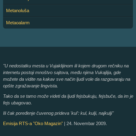
Metanoluša
Metaoalarm
"U nedostatku mesta u Vujaklijinom ili kojem drugom rečniku na
internetu postoji mnoštvo sajtova, među njima Vukajlija, gde
možete da vidite na kakav sve način ljudi vole da razgovaraju na
opšte zgražavanje lingvista.
Tako da se tamo može videti da ljudi fejsbukuju, fejsbuče, da im je
fejs ubagovao.
Ili čak poređenje čuvenog prideva 'kul': kul, kulji, najkulji"
Emisija RTS-a "Oko Magazin"
| 24. Novembar 2009.