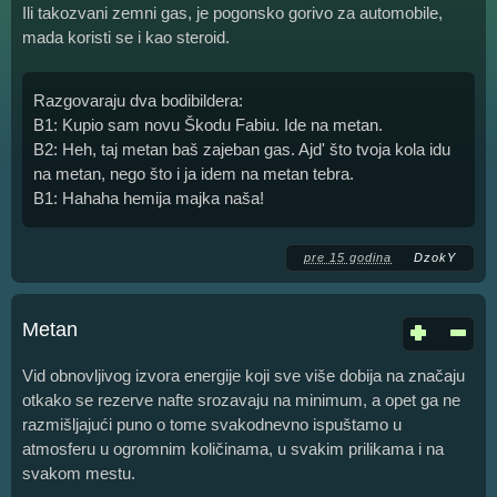
Ili takozvani zemni gas, je pogonsko gorivo za automobile,
mada koristi se i kao steroid.
Razgovaraju dva bodibildera:
B1: Kupio sam novu Škodu Fabiu. Ide na metan.
B2: Heh, taj metan baš zajeban gas. Ajd' što tvoja kola idu
na metan, nego što i ja idem na metan tebra.
B1: Hahaha hemija majka naša!
pre 15 godina
DzokY
Metan
Vid obnovljivog izvora energije koji sve više dobija na značaju
otkako se rezerve nafte srozavaju na minimum, a opet ga ne
razmišljajući puno o tome svakodnevno ispuštamo u
atmosferu u ogromnim količinama, u svakim prilikama i na
svakom mestu.