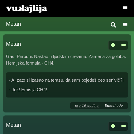
Metan
Metan
Gas. Prirodni. Nastao u ljudskim crevima. Zamena za goluba.
Hemijska formula - CH4.
- A, zato si izašao na terasu, da sam pojedeš ceo sen'vič?!
- Jok! Emisija CH4!
pre 19 godina
Buxtehude
Metan