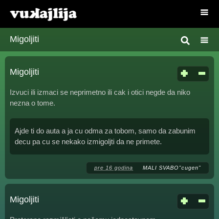
Migoljiti
Migoljiti
Izvuci ili izmaci se neprimetno ili cak i otici negde da niko
nezna o tome.
Ajde ti do auta a ja cu odma za tobom, samo da zabunim
decu pa cu se nekako izmigoljti da ne primete.
pre 16 godina
MALI SVABO"cugen"
Migoljiti