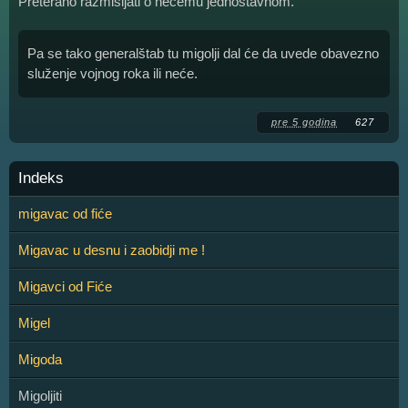
Preterano razmišljati o nečemu jednostavnom.
Pa se tako generalštab tu migolji dal će da uvede obavezno
služenje vojnog roka ili neće.
pre 5 godina
627
Indeks
migavac od fiće
Migavac u desnu i zaobidji me !
Migavci od Fiće
Migel
Migoda
Migoljiti