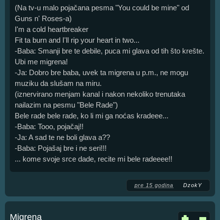
(Na tv-u malo pojačana pesma "You could be mine" od
Guns n' Roses-a)
I'm a cold heartbreaker
Fit ta burn and I'll rip your heart in two...
-Baba: Smanji bre te debile, puca mi glava od tih što krešte.
Ubi me migrena!
-Ja: Dobro bre baba, uvek ta migrena u p.m., ne mogu
muziku da slušam na miru.
(iznervirano menjam kanal i nakon nekoliko trenutaka
nailazim na pesmu "Bele Rade")
Bele rade bele rade, ko li mi ga noćas kradeee...
-Baba: Tooo, pojačaj!!
-Ja: A sad te ne boli glava a??
-Baba: Pojašaj bre i ne seri!!!
... kome svoje srce dade, recite mi bele radeeee!!
pre 15 godina
DzokY
Migrena