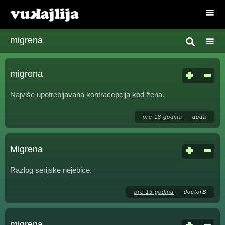
migrena
migrena
Najviše upotrebljavana kontracepcija kod žena.
pre 18 godina
deda
Migrena
Razlog serijske nejebice.
pre 13 godina
doctorB
migrena