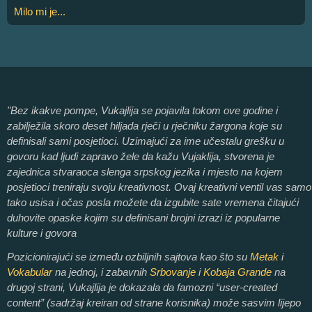
Milo mi je...
"Bez ikakve pompe, Vukajlija se pojavila tokom ove godine i
zabilježila skoro deset hiljada rječi u rječniku žargona koje su
definisali sami posjetioci. Uzimajući za ime učestalu grešku u
govoru kad ljudi zapravo žele da kažu Vujaklija, stvorena je
zajednica stvaraoca slenga srpskog jezika i mjesto na kojem
posjetioci treniraju svoju kreativnost. Ovaj kreativni ventil vas samo
tako usisa i očas posla možete da izgubite sate vremena čitajući
duhovite opaske kojim su definisani brojni izrazi iz popularne
kulture i govora
Pozicionirajući se između ozbiljnih sajtova kao što su
Metak
i
Vokabular
na jednoj, i zabavnih
Srbovanje
i
Kobaja Grande
na
drugoj strani, Vukajlija je dokazala da famozni “user-created
content” (sadržaj kreiran od strane korisnika) može sasvim lijepo