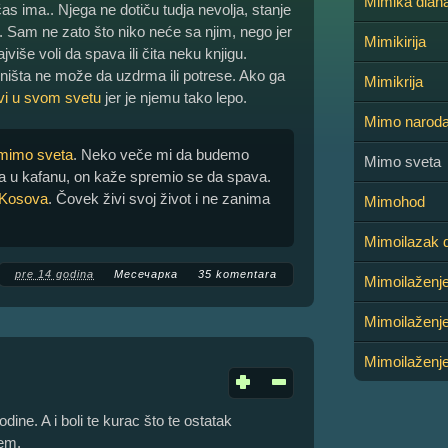
Mimika dlan
 čas ima.. Njega ne dotiču tudja nevolja, stanje
am. Sam ne zato što niko neće sa njim, nego jer
Mimikirija
jviše voli da spava ili čita neku knjigu.
a ništa ne može da uzdrma ili potrese. Ako ga
Mimikrija
vi u svom svetu
jer je njemu tako lepo.
Mimo narod
mimo sveta
. Neko veče mi da budemo
Mimo sveta
ama u kafanu, on kaže spremio se da spava.
 Kosova
. Čovek živi svoj život i ne zanima
Mimohod
Mimoilazak 
pre 14 godina
Месечарка
35 komentara
Mimoilaženj
Mimoilaženj
Mimoilaženje
ine. A i boli te kurac što te ostatak
jem.