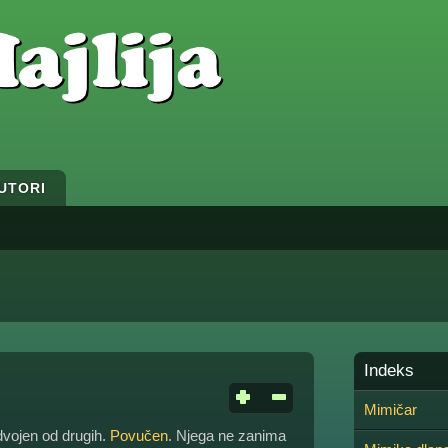
UTORI
Indeks
Mimičar
dvojen od drugih.
Povučen
. Njega ne zanima