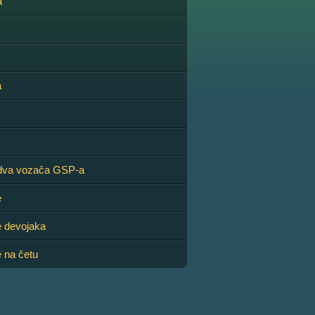
a
a
dva vozača GSP-a
e
e devojaka
 na četu