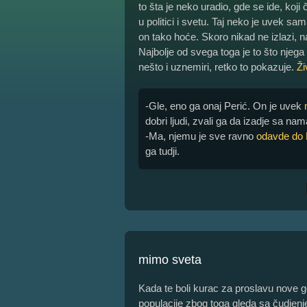
to šta je neko uradio, gde se ide, koji
u politici i svetu. Taj neko je uvek s
on tako hoće. Skoro nikad ne izlazi, na
Najbolje od svega toga je to što njeg
nešto i uznemiri, retko to pokazuje.
Ži
-Gle, eno ga onaj Perić. On je uvek
dobri ljudi, zvali ga da izadje sa n
-Ma, njemu je sve ravno
odavde do
ga tudji.
mimo sveta
Kada te boli kurac za proslavu nove god
populacije zbog toga gleda sa čudjen