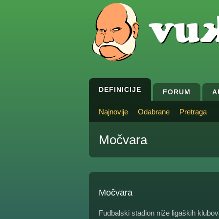
DEFINICIJE
FORUM
A
Najnovije
Odabrane
Pretraga
Močvara
Močvara
Fudbalski stadion niže ligaških klubov