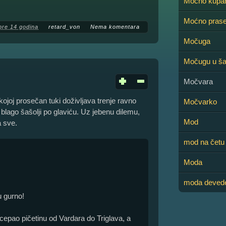
Moćno kupa
Moćno pras
pre 14 godina
retard_von
Nema komentara
Močuga
Močugu u š
Močvara
kojoj prosečan tuki doživljava trenje ravno
Močvarko
i blago šašolji po glaviću. Uz jebenu dilemu,
Mod
a sve.
mod na četu
Moda
moda devede
 gurno!
i cepao pičetinu od Vardara do Triglava, a