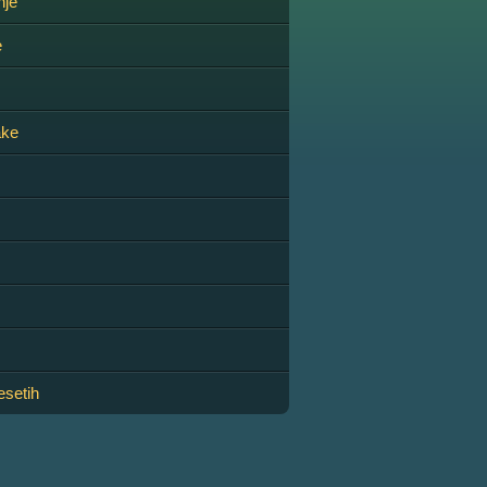
nje
e
ake
setih