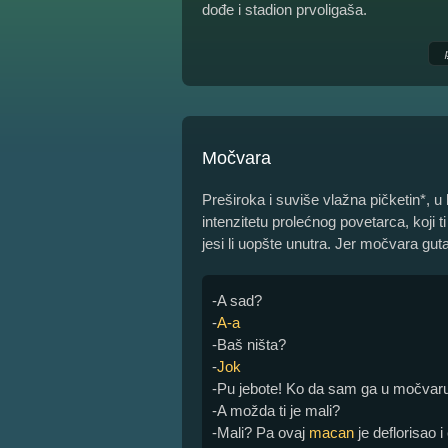
dođe i stadion prvoligaša.
Močvara
Preširoka i suviše vlažna pičketin*, u 
intenzitetu prolećnog povetarca, koji t
jesi li uopšte unutra. Jer močvara gut
-A sad?
-
A-a
-Baš ništa?
-
Jok
-Pu jebote! Ko da sam ga u močvaru
-A možda ti je mali?
-Mali? Pa ovaj
macan
je deflorisao 