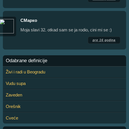
СМарко
Moja slavi 32. otkad sam se ja rodio, cini mi se :)
pre 16 godina
Odabrane definicije
Živi i radi u Beogradu
Vudu supa
Zaveden
Orešnik
Cveće