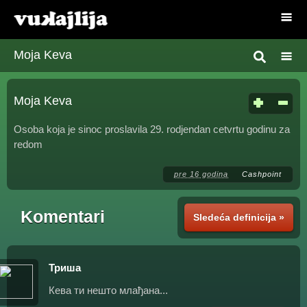
Moja Keva
Moja Keva
Osoba koja je sinoc proslavila 29. rodjendan cetvrtu godinu za
redom
pre 16 godina
Cashpoint
Komentari
Sledeća definicija »
Триша
Кева ти нешто млађана...