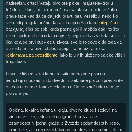
nadrealan, ortaci ’vataju pivo pre pičke, imaju televizor u
frižideru i klonji, pri pomenu čipsa sa ukusom bele vešalice
prave face kao da će da jedu pravu belu vešalicu, nekoliko
sekundi pre gola počnu da se cimaju nešto kao
epileptičari
,
bacaju taj čips po sobi kada padne gol ili možda čak i to što i
ne deluju kao da su ortaci uopšte, nego se baš vidi da su četiri
lika koja se prvi put vide u životu, sve je to dovelo do toga da
su reklame za pivo totalno sranje i rame uz rame sa
reklamama za deterdžente
, iako je u njih uloženo daleko više i
traju duže.
Izbacite likove iz reklama, stavite samo ime piva na
jednobojnoj pozadini i to dve do tri sekunde plafon i prestanite
da nas nervirate. Ionako reklama ništa ne znači ako vam je
pivo sranje.
Obična, lokalna kafana u kraju, drvene klupe i stolovi, na
zidu dve slike, jedna nekog igrača Partizana iz
osamdesetih, jedna igrača iz Zvezde sedamdesetih, retro,
crno-bele, ali u reprezentativnom su dresu, da se ne ljute ni