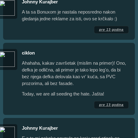
Johnny Kurajber
A ta sa Bonuxom je nastala neposredno nakon
gledanja jedne reklame za isti, ovo se krčkalo :)
pre 13 godina
ciklon
Ahahaha, kakav završetak (mislim na primer)! Ono,
defka je odlična, ali primer je tako lepo leg'o, da bi
bez njega defka delovala kao vr' kuća, sa PVC
prozorima, ali bez fasade.
Today, we are all seeding the hate. Jašta!
pre 13 godina
Johnny Kurajber