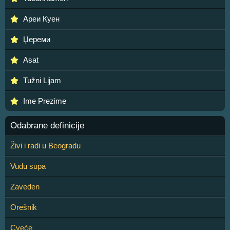
Ареи Куен
Џереми
Asat
Tužni Lijam
Ime Prezime
Odabrane definicije
Živi i radi u Beogradu
Vudu supa
Zaveden
Orešnik
Cveće