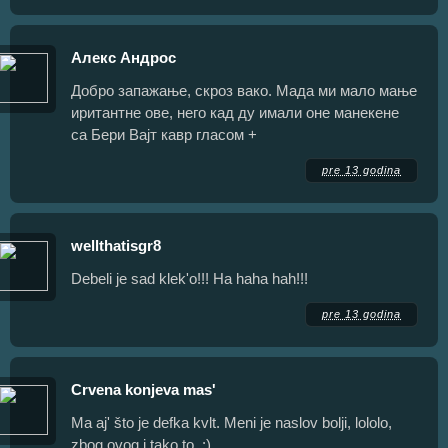
Алекс Андрос
Добро запажање, скроз вако. Мада ми мало мање
иритантне ове, него кад ду имали оне манекене
са Бери Вајт кавр гласом +
pre 13 godina
wellthatisgr8
Debeli je sad klek'o!!! Ha haha hah!!!
pre 13 godina
Crvena konjeva mas'
Ma aj' što je defka kvlt. Meni je naslov bolji, lololo,
zbog ovog i tako to. :)