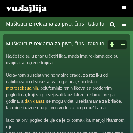
Muškarci iz reklama za pivo, čips i tako to
Muškarci iz reklama za pivo, čips i tako to
Najčešće su u pitanju četiri lika, mada ima reklama gde su
dvojica, a najređe trojica.
Uglavnom su relativno normalne građe, za razliku od
nabildovanih drvoseča, vatrogasaca, sportista i
metroseksualnih
, polufeminiziranih likova sa prodornim
pogledima, koji su provejavali kroz takve reklame pre par
godina, a
dan danas
se mogu videti u reklamama za brijače,
kremice i razne druge proizvode za negu muškarca.
Iako na prvi pogled deluje da je to pomak ka manjoj iritantnosti,
nije.