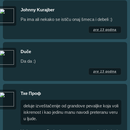
Johnny Kurajber
Pa ima ali nekako se ističu onaj šmeca i debeli :)
pre 13 godina
Duče
Da da :)
pre 13 godina
Тхе Проф
deluje izveštačenije od grandove pevaljke koja voli
iskrenost i kao jedinu manu navodi preteranu veru
u ljude.