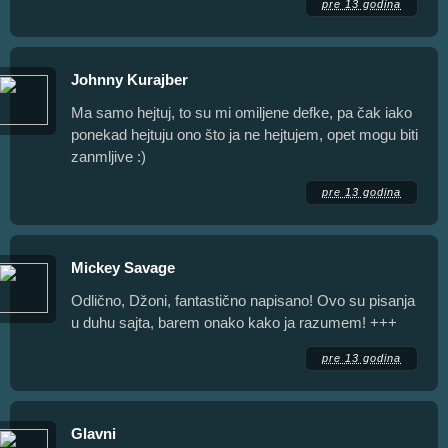
pre 13 godina
Johnny Kurajber
Ma samo hejtuj, to su mi omiljene defke, pa čak iako
ponekad hejtuju ono što ja ne hejtujem, opet mogu biti
zanmljive :)
pre 13 godina
Mickey Savage
Odlično, Džoni, fantastično napisano! Ovo su pisanja
u duhu sajta, barem onako kako ja razumem! +++
pre 13 godina
Glavni