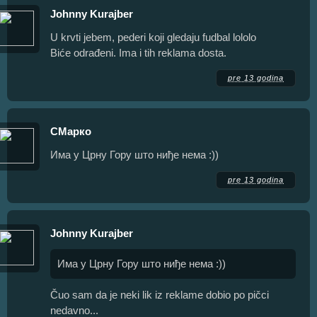
Johnny Kurajber
U krvti jebem, pederi koji gledaju fudbal lololo
Biće odrađeni. Ima i tih reklama dosta.
pre 13 godina
СМарко
Има у Црну Гору што ниђе нема :))
pre 13 godina
Johnny Kurajber
Има у Црну Гору што ниђе нема :))
Čuo sam da je neki lik iz reklame dobio po pičci
nedavno...