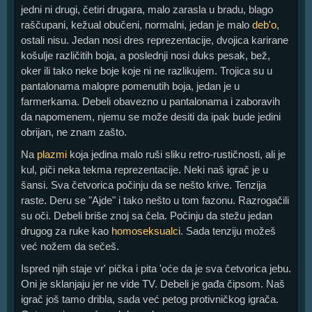
jedni ni drugi, četiri drugara, malo zarasla u bradu, blago
raščupani, kežual obučeni, normalni, jedan je malo
deb'o
,
ostali nisu. Jedan nosi dres reprezentacije, dvojica karirane
košulje različitih boja, a poslednji nosi duks pesak, bež,
oker ili tako neke boje koje ni ne razlikujem. Trojica su u
pantalonama malopre pomenutih boja, jedan je u
farmerkama. Debeli obavezno u pantalonama i zaboravih
da napomenem, njemu se može desiti da ipak bude jedini
obrijan, ne znam zašto.
Na
plazmi
koja jedina malo ruši sliku retro-rustičnosti, ali je
kul, piči neka tekma reprezentacije. Neki naš igrač je u
šansi. Sva četvorica počinju da se nešto krive. Tenzija
raste. Deru se "Ajde" i tako nešto u tom fazonu. Razrogačili
su oči. Debeli briše znoj sa čela. Počinju da stežu jedan
drugog za ruke kao
homoseksualci
. Sada tenziju možeš
već nožem da sečeš.
Ispred njih staje vr' pička i pita 'oće da je sva četvorica jebu.
Oni je sklanjaju jer ne vide TV. Debeli je gađa čipsom. Naš
igrač još tamo dribla, sada već petog protivničkog igrača.