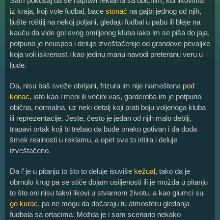
Sam pokušaj da se napravi reklama sa običnim, kul likovima
iz kraja, koji vole fudbal, bace
stonać
na gajbi jednog od njih,
ljušte roštilj na nekoj poljani, gledaju fudbal u pabu ili bleje na
kauču da vide gol svog omiljenog kluba iako im se piša do jaja,
potpuno je neuspeo i deluje izveštačenije od grandove pevaljke
koja voli iskrenost i kao jedinu manu navodi preteranu veru u
ljude.
Da, nisu baš sveže obrijani, frizura im nije nameštena
pod
konac
, isto kao i meni ili većini vas, garderoba im je potpuno
obična, normalna, uz neki detalj koji prati boju voljenoga kluba
ili reprezentacije. Jeste, često je jedan od njih malo deblji,
trapavi ortak koji bi trebao da bude onako gotivan i da doda
šmek realnosti u reklamu, a opet sve to iritira i deluje
izveštačeno.
Da l’ je u pitanju to što to deluje isuviše
kežual
, tako da je
obrnulo krug pa se stiče dojam usiljenosti ili je možda u pitanju
to što oni nisu takvi likovi u stvarnom životu, a kao glumci su
go kurac
, pa ne mogu da dočaraju tu atmosferu gledanja
fudbala sa ortacima. Možda je i sam scenario nekako