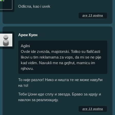
Odlicna, kao i uvek
pre 13 godina
Ареи Куен
Agilni
Ovde ide zvezda, majstorski. Toliko su flafičasti
likovi u tim reklamama za vops, da mi se ne pije
kad vidim. Navukli me na gejfrut, mamicu im
njihovu.
То није разлог! Нико и ништа те не може навући
на то!
Теби Џони иде сплу и звезда. Браво за идеју и
наклон за реализацију.
pre 13 godina