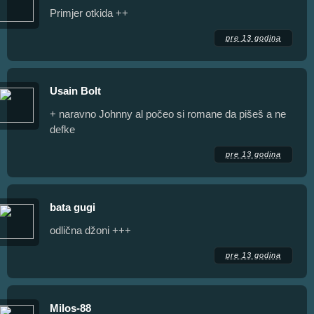
Primjer otkida ++
pre 13 godina
Usain Bolt
+ naravno Johnny al počeo si romane da pišeš a ne
defke
pre 13 godina
bata gugi
odlična džoni +++
pre 13 godina
Milos-88