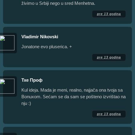
živimo u Srbiji nego u sred Menhetna.
pre 13 godina
Vladimir Nikovski
Jonatone evo pluserica. +
pre 13 godina
Тхе Проф
Kul ideja. Mada je meni, realno, najjača ona tvoja sa
Bonuxom. Sećam se da sam se pošteno izvrištao na
nju :)
pre 13 godina