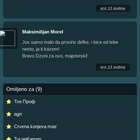
pre 13 godina
Maksimilijan Morel
Jos samo malo da prosiris defke, i bice od tebe
nesto, ja ti kazem!
Bravo Dzoni za ovo, majstorski!
pre 13 godina
Omiljeno za (9)
Тхе Проф
agrr
Crvena konjeva mas'
TucanKamen