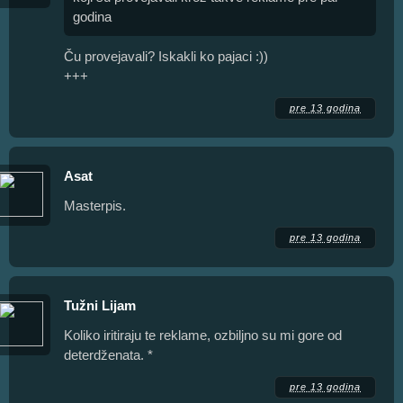
godina
Ču provejavali? Iskakli ko pajaci :))
+++
pre 13 godina
Asat
Masterpis.
pre 13 godina
Tužni Lijam
Koliko iritiraju te reklame, ozbiljno su mi gore od
deterdženata. *
pre 13 godina