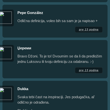
Pepe González
Odlična definicija, voleo bih sa sam je ja napisao +
pre 13 godina
Џереми
Bravo Džoni. To je to! Dvoumim se da li da predložim
jednu Luksovu ili tvoju definiciju za odabranu. :-)
pre 13 godina
Dukka
Svaka tebi čast na inspiraciji. Jes podugačka, al'
odlično je odrađena.