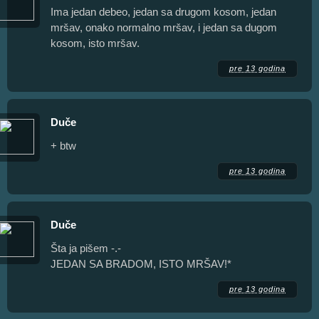
Ima jedan debeo, jedan sa drugom kosom, jedan
mršav, onako normalno mršav, i jedan sa dugom
kosom, isto mršav.
pre 13 godina
Duče
+ btw
pre 13 godina
Duče
Šta ja pišem -.-
JEDAN SA BRADOM, ISTO MRŠAV!*
pre 13 godina