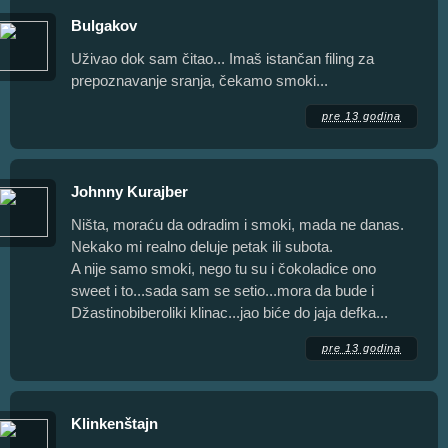
Bulgakov
Uživao dok sam čitao... Imaš istančan filing za
prepoznavanje sranja, čekamo smoki...
pre 13 godina
Johnny Kurajber
Ništa, moraću da odradim i smoki, mada ne danas.
Nekako mi realno deluje petak ili subota.
A nije samo smoki, nego tu su i čokoladice ono
sweet i to...sada sam se setio...mora da bude i
Džastinobiberoliki klinac...jao biće do jaja defka...
pre 13 godina
Klinkenštajn