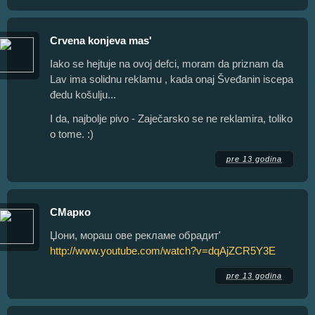
Crvena konjeva mas'
Iako se hejtuje na ovoj defci, moram da priznam da
Lav ima solidnu reklamu , kada onaj Šveđanin iscepa
đedu košulju...
I da, najbolje pivo - Zaječarsko se ne reklamira, toliko
o tome. :)
pre 13 godina
СМарко
Џони, мораш ове рекламе обрадит'
http://www.youtube.com/watch?v=dqAjZCR5Y3E
pre 13 godina