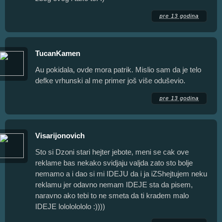
pre 13 godina
TucanKamen
Au pokidala, ovde mora patrik. Mislio sam da je telo
defke vrhunski al me primer još više oduševio.
pre 13 godina
Visarijonovich
Sto si Dzoni stari hejter jebote, meni se cak ove
reklame bas nekako svidjaju valjda zato sto bolje
nemamo a i dao si mi IDEJU da i ja iZShejtujem neku
reklamu jer odavno nemam IDEJE sta da pisem,
naravno ako tebi to ne smeta da ti kradem malo
IDEJE lolololololo :))))