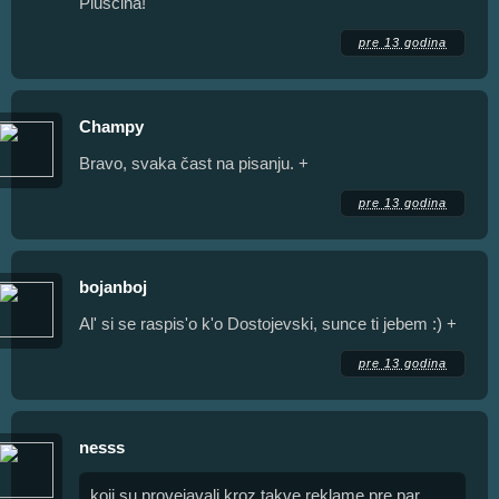
Pluščina!
pre 13 godina
Champy
Bravo, svaka čast na pisanju. +
pre 13 godina
bojanboj
Al' si se raspis'o k'o Dostojevski, sunce ti jebem :) +
pre 13 godina
nesss
koji su provejavali kroz takve reklame pre par