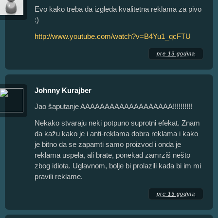
Evo kako treba da izgleda kvalitetna reklama za pivo
:)
http://www.youtube.com/watch?v=B4Yu1_qcFTU
pre 13 godina
Johnny Kurajber
Jao šaputanje AAAAAAAAAAAAAAAAAAA!!!!!!!!!!
Nekako stvaraju neki potpuno suprotni efekat. Znam
da kažu kako je i anti-reklama dobra reklama i kako
je bitno da se zapamti samo proizvod i onda je
reklama uspela, ali brate, ponekad zamrziš nešto
zbog idiota. Uglavnom, bolje bi prolazili kada bi im mi
pravili reklame.
pre 13 godina