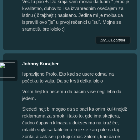
Već tu pao +. Do kraja sam morao da turim * jerbo je
kvalitetno, duhovito i sa izvanrednim osećajem za
istinu ( čitaj:hejt ) napisano. Jedina mi je molba da
ispraviš ovo "je" u prvoj rečenici u "su". Mojne se
sramotiš, bre lololo :)
pre 13 godina
Johnny Kurajber
Ispravljeno Profo. Eto kad se usere odma' na
početku to valja. Da se krsti defka lololo
Volim hejt ka nečemu da bacim više neg' leba da
jedem.
Sledeći hejt bi mogao da se baci ka onim kul-tinejdž
reklamama za smoki i tako to, gde ima skejtera,
čudno čupavih klinaca u duksevima na kružiće,
mladih sojki sa tabletima koje se kao pale na taj
zonfa, a čak se i po koji crnac zalomi, kao da ne