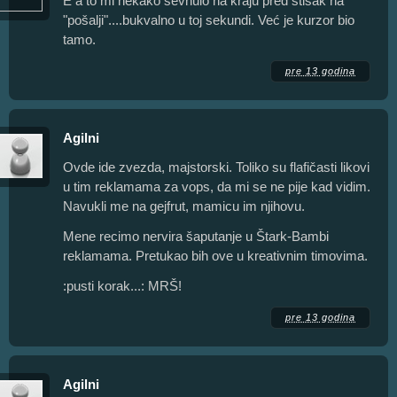
E a to mi nekako sevnulo na kraju pred stisak na
"pošalji"....bukvalno u toj sekundi. Već je kurzor bio
tamo.
pre 13 godina
Agilni
Ovde ide zvezda, majstorski. Toliko su flafičasti likovi
u tim reklamama za vops, da mi se ne pije kad vidim.
Navukli me na gejfrut, mamicu im njihovu.
Mene recimo nervira šaputanje u Štark-Bambi
reklamama. Pretukao bih ove u kreativnim timovima.
:pusti korak...: MRŠ!
pre 13 godina
Agilni