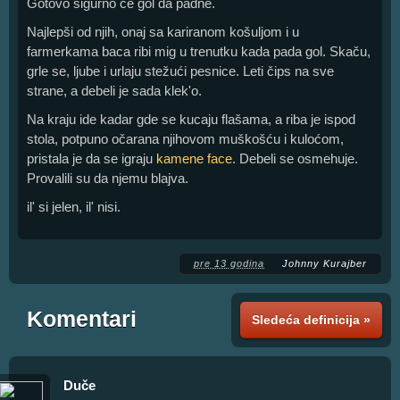
Gotovo sigurno će gol da padne.
Najlepši od njih, onaj sa kariranom košuljom i u
farmerkama baca ribi mig u trenutku kada pada gol. Skaču,
grle se, ljube i urlaju stežući pesnice. Leti čips na sve
strane, a debeli je sada klek'o.
Na kraju ide kadar gde se kucaju flašama, a riba je ispod
stola, potpuno očarana njihovom muškošću i kuloćom,
pristala je da se igraju
kamene face
. Debeli se osmehuje.
Provalili su da njemu blajva.
il' si jelen, il' nisi.
pre 13 godina
Johnny Kurajber
Komentari
Sledeća definicija »
Duče