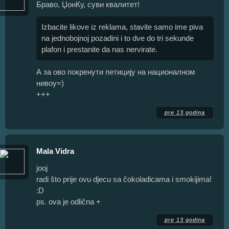
Браво, ЏонКу, суви квалитет!
Izbacite likove iz reklama, stavite samo ime piva
na jednobojnoj pozadini i to dve do tri sekunde
plafon i prestanite da nas nervirate.
А за ово покренути петицију на националном
нивоу=)
+++
pre 13 godina
Mala Vidra
jooj
radi što prije ovu djecu sa čokoladicama i smokijima!
:D
ps. ova je odlična +
pre 13 godina