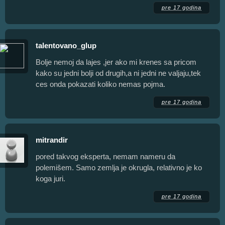
pre 17 godina
talentovano_glup
Bolje nemoj da lajes ,jer ako mi krenes sa pricom
kako su jedni bolji od drugih,a ni jedni ne valjaju,tek
ces onda pokazati koliko nemas pojma.
pre 17 godina
mitrandir
pored takvog eksperta, nemam nameru da
polemišem. Samo zemlja je okrugla, relativno je ko
koga juri.
pre 17 godina