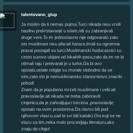
talentovano_glup
Ja mislim da ti nemas pojma.Turci nikada nisu vrsili
nasilnu prekrstavanje u islam,niti su zabranjivali
druge vere.To im jednostavno nije odgovaralo zato
sto muslimani nisu placali harace,imali su ogromna
pravai postajali su turci.Muslimanski hodocasnici su
cesto surovo ubijani od lokalnih pasa,zato da im ne bi
otimali raju i pretvarali je u turke.Da bi ovo
opstalo,ostale religije su morale slobodno da se
sire,zato sto je nemuslimansko stanovnistvo znacilo
prihod!
Znam da je popularno mrzeti muslimane i velicati
pravoslavlje,ali nikada ne treba zaboraviti
cinjenicu,da je zahvaljujuci turcima ,pravoslavlje
opstalo na ovim prostorima.Da nismo bili pod
njihovom vlascu,sad bi svi bili katolici.Oni koji se ne
slazu sa tim,neka malo procesljaju literaturu,ako
znaju da citaju!