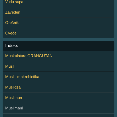
Vudu supa
Zaveden
Orešnik
Cveće
Indeks
Muskulatura ORANGUTAN
Musli
Musli i makrobiotika
Muslidža
Musliman
Muslimani