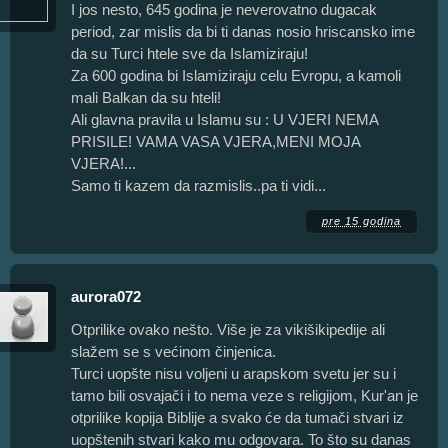
I jos nesto, 645 godina je neverovatno dugacak
period, zar mislis da bi ti danas nosio hriscansko ime
da su Turci htele sve da Islamiziraju!
Za 600 godina bi Islamiziraju celu Evropu, a kamoli
mali Balkan da su hteli!
Ali glavna pravila u Islamu su : U VJERI NEMA
PRISILE! VAMA VASA VJERA,MENI MOJA
VJERA!...
Samo ti kazem da razmislis..pa ti vidi...
pre 15 godina
aurora072
Otprilike ovako nešto. Više je za vikišikipedije ali
slažem se s većinom činjenica.
Turci uopšte nisu voljeni u arapskom svetu jer su i
tamo bili osvajači i to nema veze s religijom, Kur'an je
otprilike kopija Biblije a svako će da tumači stvari iz
uopštenih stvari kako mu odgovara. To što su danas