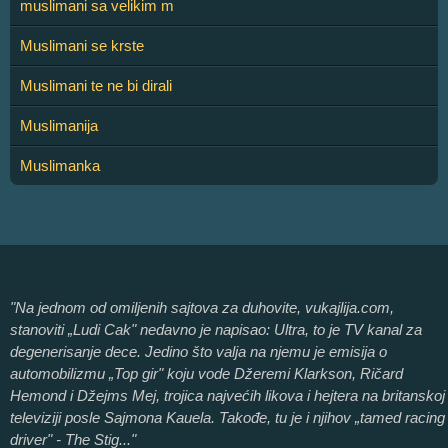
muslimani sa velikim m
Muslimani se krste
Muslimani te ne bi dirali
Muslimanija
Muslimanka
"Na jednom od omiljenih sajtova za duhovite, vukajlija.com,
stanoviti „Ludi Cak" nedavno je napisao: Ultra, to je TV kanal za
degenerisanje dece. Jedino što valja na njemu je emisija o
automobilizmu „Top gir" koju vode Džeremi Klarkson, Ričard
Hemond i Džejms Mej, trojica najvećih likova i hejtera na britanskoj
televiziji posle Sajmona Kauela. Takođe, tu je i njihov „tamed racing
driver" - The Stig..."