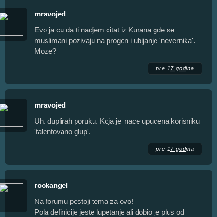
mravojed
Evo ja cu da ti nadjem citat iz Kurana gde se
muslimani pozivaju na progon i ubijanje 'nevernika'.
Moze?
pre 17 godina
mravojed
Uh, duplirah poruku. Koja je inace upucena korisniku
'talentovano glup'.
pre 17 godina
rockangel
Na forumu postoji tema za ovo!
Pola definicije jeste lupetanje ali dobio je plus od