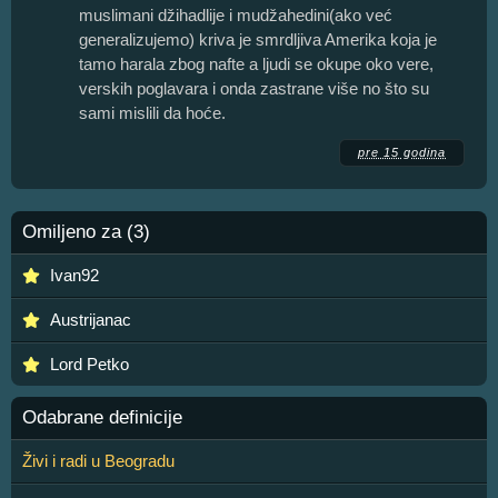
muslimani džihadlije i mudžahedini(ako već
generalizujemo) kriva je smrdljiva Amerika koja je
tamo harala zbog nafte a ljudi se okupe oko vere,
verskih poglavara i onda zastrane više no što su
sami mislili da hoće.
pre 15 godina
Omiljeno za (3)
Ivan92
Austrijanac
Lord Petko
Odabrane definicije
Živi i radi u Beogradu