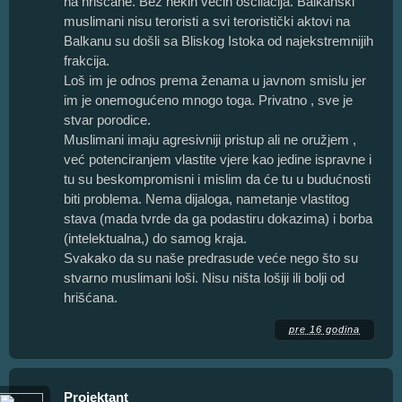
na hrišćane. Bez nekih većih oscilacija. Balkanski
muslimani nisu teroristi a svi teroristički aktovi na
Balkanu su došli sa Bliskog Istoka od najekstremnijih
frakcija.
Loš im je odnos prema ženama u javnom smislu jer
im je onemogućeno mnogo toga. Privatno , sve je
stvar porodice.
Muslimani imaju agresivniji pristup ali ne oružjem ,
već potenciranjem vlastite vjere kao jedine ispravne i
tu su beskompromisni i mislim da će tu u budućnosti
biti problema. Nema dijaloga, nametanje vlastitog
stava (mada tvrde da ga podastiru dokazima) i borba
(intelektualna,) do samog kraja.
Svakako da su naše predrasude veće nego što su
stvarno muslimani loši. Nisu ništa lošiji ili bolji od
hrišćana.
pre 16 godina
Projektant