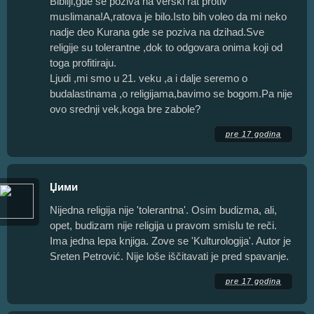
Bibliji,gde se poziva na verski rat protiv
muslimana!A,ratova je bilo.Isto bih voleo da mi neko
nadje deo Kurana gde se poziva na dzihad.Sve
religije su tolerantne ,dok to odgovara onima koji od
toga profitiraju.
Ljudi ,mi smo u 21. veku ,a i dalje seremo o
budalastinama ,o religijama,bavimo se bogom.Pa nije
ovo srednji vek,koga bre zabole?
pre 17 godina
Џими
Nijedna religija nije 'tolerantna'. Osim budizma, ali,
opet, budizam nije religija u pravom smislu te reči.
Ima jedna lepa knjiga. Zove se 'Kulturologija'. Autor je
Sreten Petrović. Nije loše iščitavati je pred spavanje.
pre 17 godina