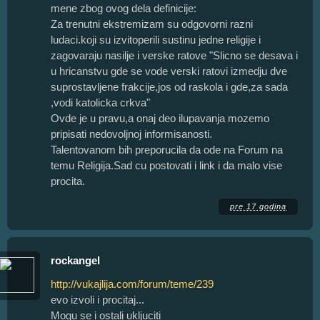
mene zbog ovog dela definicije:
Za trenutni ekstremizam su odgovorni razni
ludaci.koji su izvitoperili sustinu jedne religije i
zagovaraju nasilje i verske ratove "Slicno se desava i
u hricanstvu gde se vode verski ratovi izmedju dve
suprostavljene frakcije,jos od raskola i gde,za sada
,vodi katolicka crkva"
Ovde je u pravu,a onaj deo ilupavanja mozemo
pripisati nedovoljnoj informisanosti.
Talentovanom bih preporucila da ode na Forum na
temu Religija.Sad cu postovati i link i da malo vise
procita.
pre 17 godina
rockangel
http://vukajlija.com/forum/teme/239
evo izvoli i procitaj...
Mogu se i ostali ukljuciti