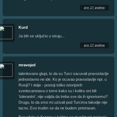
pre 17 godina
Kurd
Ja bih se uključio u struju...
pre 17 godina
mravojed
talentovano glupi, to da su Turci sacuvali pravoslavlje
jednostavno ne ide. Ko je ocuvao pravoslavlje npr. u
Rusiji? I dalje - postoji toliko istorijskih
svedocanstava o tome kako su i koliko oni bili
'tolerantni', nije valjda da treba sve da ih ignorisemo?
Drugo, to da smo mi uzivali pod Turcima takodje nije
tacno. Evo trudim se da ne budem pristrasan.
Evo citata iz Kurana u kojima se muslimani pozivaju