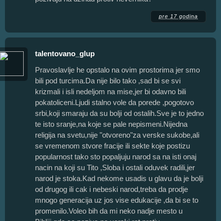
pre 17 godina
talentovano_glup
Pravoslavlje he opstalo na ovim prostorima jer smo
bili pod turcima.Da nije bilo tako ,sad bi se svi
krizmali i isli nedeljom na mise,jer bi odavno bili
pokatoliceni.Ljudi stalno vole da porede ,pogotovo
srbi,koji smaraju da su bolji od ostalih.Sve je to jedno
te isto sranje,na koje se pale nepismeni.Nijedna
religija na svetu,nije "otvoreno"za verske sukobe,ali
se vremenom stvore fracije ili sekte koje postizu
popularnost tako sto popaljuju narod sa na isti onaj
nacin na koji su Tito ,Sloba i ostali oduvek radili,jer
narod je stoka.Kad nekome usadis u glavu da je bolji
od drugog ili cak i nebeski narod,treba da prodje
mnogo generacija uz jos vise edukacije ,da bi se to
promenilo.Voleo bih da mi neko nadje mesto u