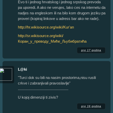
Evo ti i jednog hrvatskog i jednog srpskog prevoda
pa uporedi. A ako ne verujes, lako ces na internetu da
nadjes na engleskom ili na bilo kom drugom jeziku pa
proveri (kopiraj linkove u adress bar ako ne rade).
http://hr.wikisource.org/wiki/Kur'an
http://sr.wikisource.org/wiki/
Коран_у_преводу_Миће_Љубибратића
pre 17 godina
L@ki
"Turci dok su bili na nasim prostorima,nisu rusili
crkve i zabranjivali pravoslavlje"
..................................................
U kojoj dimenziji ti zivis?
pre 16 godina