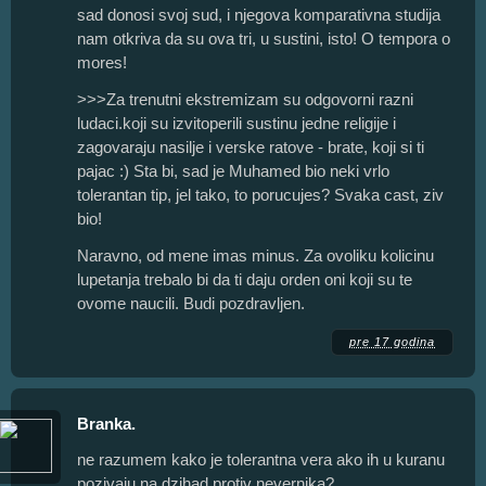
sad donosi svoj sud, i njegova komparativna studija
nam otkriva da su ova tri, u sustini, isto! O tempora o
mores!
>>>Za trenutni ekstremizam su odgovorni razni
ludaci.koji su izvitoperili sustinu jedne religije i
zagovaraju nasilje i verske ratove - brate, koji si ti
pajac :) Sta bi, sad je Muhamed bio neki vrlo
tolerantan tip, jel tako, to porucujes? Svaka cast, ziv
bio!
Naravno, od mene imas minus. Za ovoliku kolicinu
lupetanja trebalo bi da ti daju orden oni koji su te
ovome naucili. Budi pozdravljen.
pre 17 godina
Branka.
ne razumem kako je tolerantna vera ako ih u kuranu
pozivaju na dzihad protiv nevernika?