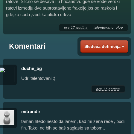
ratove .Slicno se desava i u hricanstvu gde se vode verski
ratovi izmedju dve suprostavljene frakcije,jos od raskola i
gde,za sada ,vodi katolicka crkva
pre 17 godina
talentovano_glup
Komentari
Sledeća definicija »
duche_bg
Udri talentovani :)
pre 17 godina
mitrandir
taman htedo nešto da lanem, kad mi žena reče , budi
fin. Tako, ne bih se baš saglasio sa tobom..