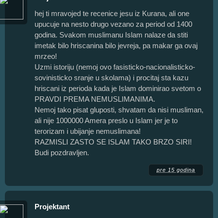
hej ti mravojed te recenice jesu iz Kurana, ali one
upucuje na nesto drugo vezano za period od 1400
godina. Svakom muslimanu Islam nalaze da stiti
imetak bilo hriscanina bilo jevreja, pa makar ga ovaj
mrzeo!
Uzmi istoriju (nemoj ovo fasisticko-nacionalisticko-
sovinisticko sranje u skolama) i procitaj sta kazu
hriscani iz perioda kada je Islam dominirao svetom o
PRAVDI PREMA NEMUSLIMANIMA.
Nemoj tako pisat gluposti, shvatam da nisi musliman,
ali nije 1000000 Amera preslo u Islam jer je to
terorizam i ubijanje nemuslimana!
RAZMISLI ZASTO SE ISLAM TAKO BRZO SIRI!
Budi pozdravljen.
pre 15 godina
Projektant