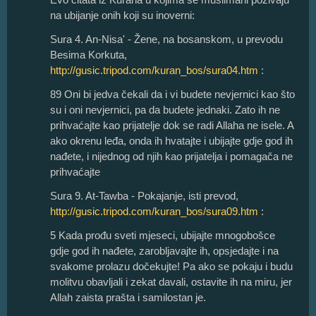
na ubijanje onih koji su inoverni:
Sura 4. An-Nisa' - Žene, na bosanskom, u prevodu
Besima Korkuta,
http://gusic.tripod.com/kuran_bos/sura04.htm
:
89 Oni bi jedva čekali da i vi budete nevjernici kao što
su i oni nevjernici, pa da budete jednaki. Zato ih ne
prihvaćajte kao prijatelje dok se radi Allaha ne isele. A
ako okrenu leđa, onda ih hvatajte i ubijajte gdje god ih
nađete, i nijednog od njih kao prijatelja i pomagača ne
prihvaćajte
Sura 9. At-Tawba - Pokajanje, isti prevod,
http://gusic.tripod.com/kuran_bos/sura09.htm
:
5 Kada prođu sveti mjeseci, ubijajte mnogobošce
gdje god ih nađete, zarobljavajte ih, opsjedajte i na
svakome prolazu dočekujte! Pa ako se pokaju i budu
molitvu obavljali i zekat davali, ostavite ih na miru, jer
Allah zaista prašta i samilostan je.