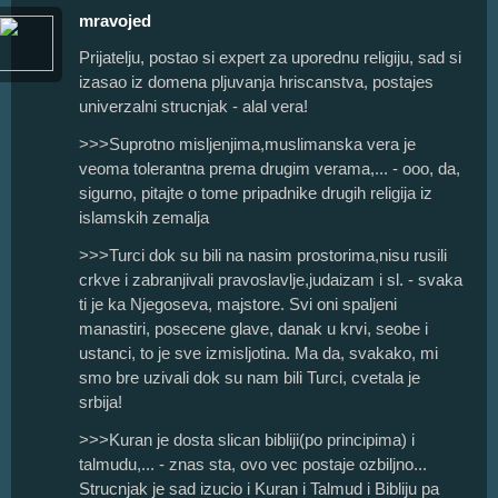
mravojed
Prijatelju, postao si expert za uporednu religiju, sad si
izasao iz domena pljuvanja hriscanstva, postajes
univerzalni strucnjak - alal vera!
>>>Suprotno misljenjima,muslimanska vera je
veoma tolerantna prema drugim verama,... - ooo, da,
sigurno, pitajte o tome pripadnike drugih religija iz
islamskih zemalja
>>>Turci dok su bili na nasim prostorima,nisu rusili
crkve i zabranjivali pravoslavlje,judaizam i sl. - svaka
ti je ka Njegoseva, majstore. Svi oni spaljeni
manastiri, posecene glave, danak u krvi, seobe i
ustanci, to je sve izmisljotina. Ma da, svakako, mi
smo bre uzivali dok su nam bili Turci, cvetala je
srbija!
>>>Kuran je dosta slican bibliji(po principima) i
talmudu,... - znas sta, ovo vec postaje ozbiljno...
Strucnjak je sad izucio i Kuran i Talmud i Bibliju pa