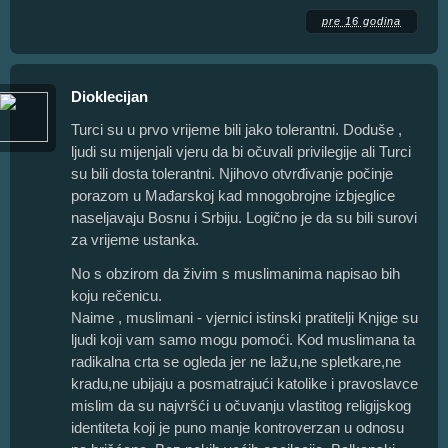
pre 16 godina
Dioklecijan
Turci su u prvo vrijeme bili jako tolerantni. Doduše ,
ljudi su mijenjali vjeru da bi očuvali privilegije ali Turci
su bili dosta tolerantni. Njihovo otvrđivanje počinje
porazom u Mađarskoj kad mnogobrojne izbjeglice
naseljavaju Bosnu i Srbiju. Logično je da su bili surovi
za vrijeme ustanka.
No s obzirom da živim s muslimanima napisao bih
koju rečenicu.
Naime , muslimani - vjernici istinski pratitelji Knjige su
ljudi koji vam samo mogu pomoći. Kod muslimana ta
radikalna crta se ogleda jer ne lažu,ne spletkare,ne
kradu,ne ubijaju a posmatrajući katolike i pravoslavce
mislim da su najvršći u očuvanju vlastitog religijskog
identiteta koji je puno manje kontroverzan u odnosu