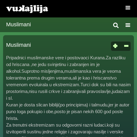
Muslimani
Muslimani
Pripadnici muslimanske vere i postovaoci Kurana.Za razliku
od hriscana ,ne jedu svinjetinu i zabranjen im je
alkohol.Suprotno misljenjima,muslimanska vera je veoma
tolerantna prema drugim verama,ali je kao i hriscanstvo
vremenom evoluirala u ekstremizam.Turci dok su bili na nasim
prostorima,nisu rusili crkve i zabranjivali pravoslavlje,judaizam
i sl.
Kuran je dosta slican bibliji(po principima) i talmudu,jer je autor
puno toga pokupio i obe,posto je pisan nekih 600 god posle
hrista.
Za trenutni ekstremizam su odgovorni razni ludaci.koji su
izvitoperili sustinu jedne religije i zagovaraju nasilje i verske