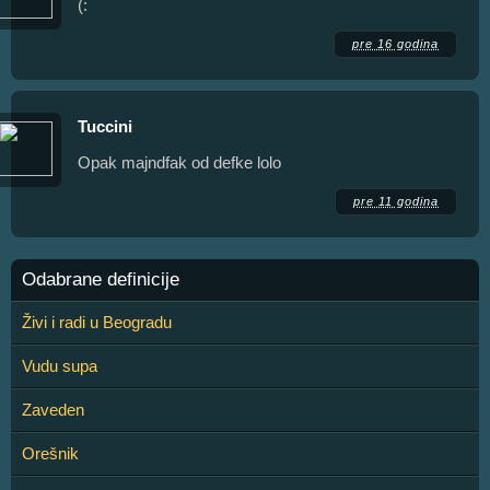
(:
pre 16 godina
Tuccini
Opak majndfak od defke lolo
pre 11 godina
Odabrane definicije
Živi i radi u Beogradu
Vudu supa
Zaveden
Orešnik