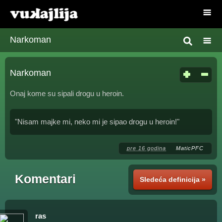
Narkoman
Narkoman
Onaj kome su sipali drogu u heroin.
"Nisam majke mi, neko mi je sipao drogu u heroin!"
pre 16 godina
MaticPFC
Komentari
Sledeća definicija »
ras