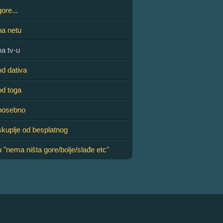
ore...
na netu
a tv-u
d dativa
od toga
posebno
kuplje od besplatnog
 "nema ništa gore/bolje/slađe etc"