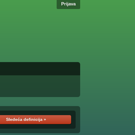
Prijava
Sledeća definicija »