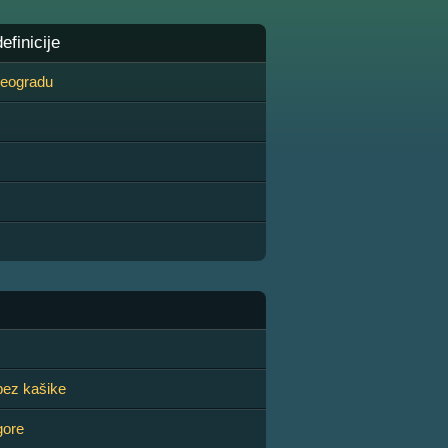
finicije
 Beogradu
bez kašike
gore