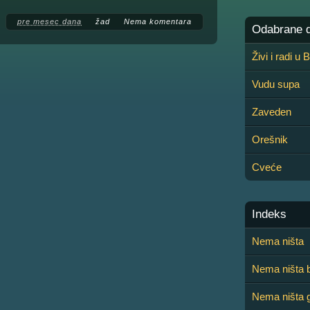
pre mesec dana
žad
Nema komentara
Odabrane de
Živi i radi u
Vudu supa
Zaveden
Orešnik
Cveće
Indeks
Nema ništa
Nema ništa 
Nema ništa 