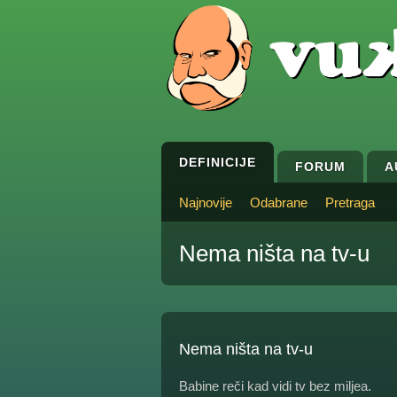
DEFINICIJE
FORUM
A
Najnovije
Odabrane
Pretraga
Nema ništa na tv-u
Nema ništa na tv-u
Babine reči kad vidi tv bez miljea.