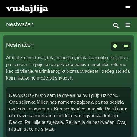
Neshvaćen
Neshvaćen
Atribut za umetnika, totalnu budalu, idiota i dangubu, koji duva
po ceo dan i tripuje se da pokreće ponovo umetnilču reformu
kao oživljenje reanimiranog kubizma dvadeset i trećeg stoleća
koji i nikako ne može bit shvaćen.
Devojka: Izvini što sam te dovela na ovu glupu izložbu.
Ona seljanka Milica nas namerno zajebala pa nas poslala
ovde da se smaramo. Kao neshvaćen umetnik. Pazi figuru:
oči krave sa mrvicama smokija. Kao tajvanska kuhinja.
Dečko: Pa i nije te zajebala. Rekla ti je da neshvaćen. Ovaj
ni sam sebe ne shvata.