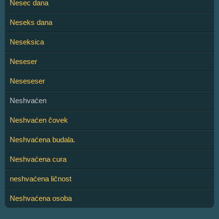
Nesec dana
Neseks dana
Neseksica
Neseser
Neseseser
Neshvaćen
Neshvaćen čovek
Neshvaćena budala.
Neshvaćena cura
neshvaćena ličnost
Neshvaćena osoba