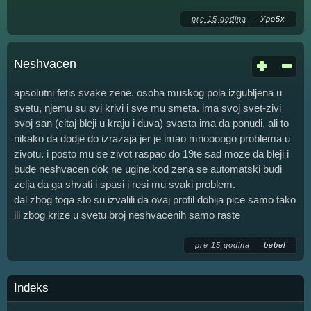
pre 15 godina
Уро5х
Neshvacen
apsolutni fetis svake zene. osoba muskog pola izgubljena u
svetu, njemu su svi krivi i sve mu smeta. ima svoj svet-zivi
svoj san (citaj bleji u kraju i duva) svasta ima da ponudi, ali to
nikako da dodje do izrazaja jer je imao mnoooogo problema u
zivotu. i posto mu se zivot raspao do 19te sad moze da bleji i
bude neshvacen dok ne ugine.kod zena se automatski budi
zelja da ga shvati i spasi i resi mu svaki problem.
dal zbog toga sto su izvalili da ovaj profil dobija pice samo tako
ili zbog krize u svetu broj neshvacenih samo raste
pre 15 godina
bebel
Indeks