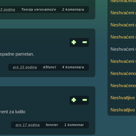
Neshvaćena 
13 godina
Teorija verovatnoće
2 komentara
Neshvaćeni 
Neshvaćeni g
Neshvaćeni 
Neshvaćeni 
 ispadne pametan.
Neshvaćeni u
pre 15 godina
d3funct
4 komentara
Neshvaćeno 
Neshvaćeno
Neshvatljive
Neshvatljivo
ent za ludilo
pre 17 godina
fenster
1 komentar