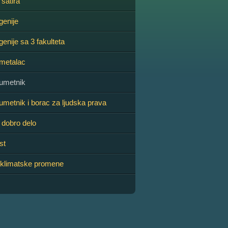
satira
genije
enije sa 3 fakulteta
metalac
umetnik
metnik i borac za ljudska prava
dobro delo
st
 klimatske promene