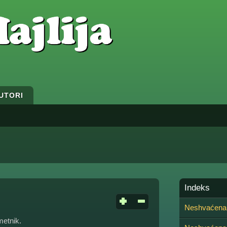
UTORI
Indeks
Neshvaćena
metnik.