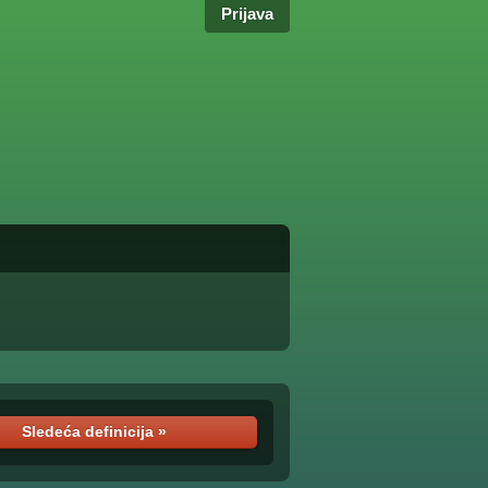
Prijava
Sledeća definicija »