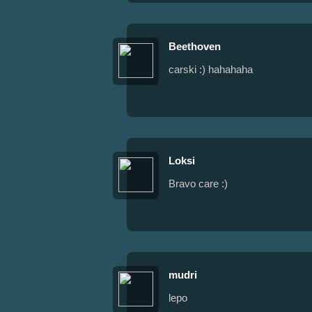
Beethoven
carski :) hahahaha
Loksi
Bravo care :)
mudri
lepo