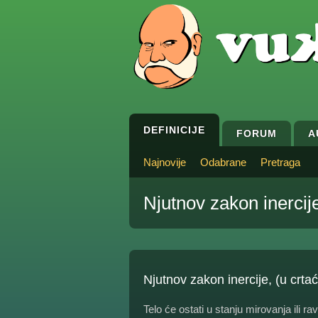
DEFINICIJE
FORUM
A
Najnovije
Odabrane
Pretraga
Njutnov zakon inercije
Njutnov zakon inercije, (u crta
Telo će ostati u stanju mirovanja ili 