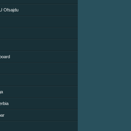
 U Ofsajdu
board
ga
erbia
bar