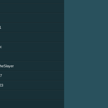
1
ac
TheSlayer
87
23