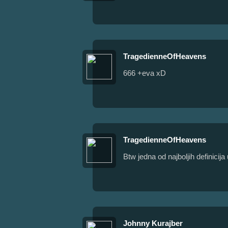
TragedienneOfHeavens
666 +eva xD
TragedienneOfHeavens
Btw jedna od najboljih definicij
Johnny Kurajber