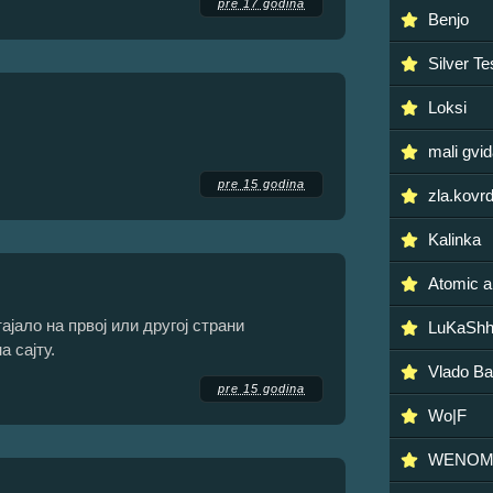
pre 17 godina
Benjo
Silver Te
Loksi
mali gvi
pre 15 godina
zla.kovr
Kalinka
Atomic a
ајало на првој или другој страни
LuKaSh
а сајту.
Vlado Ba
pre 15 godina
Wo|F
WENO