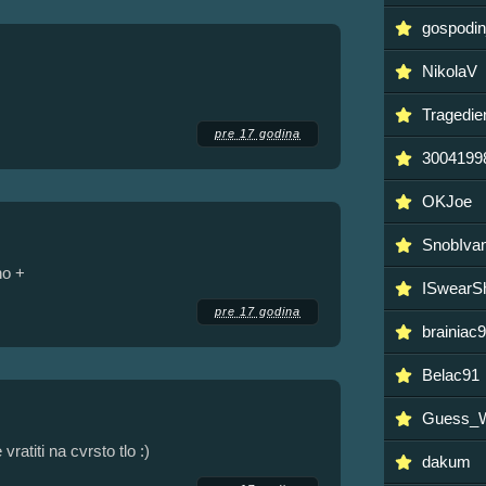
gospodi
NikolaV
Tragedi
pre 17 godina
3004199
OKJoe
SnobIva
no +
ISwearS
pre 17 godina
brainiac
Belac91
Guess_
ratiti na cvrsto tlo :)
dakum