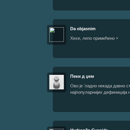
Da objasnim
Хехе, лепо примећено +
Пеки д џем
Ово је 'ладно некада давно ст
најпопуларнијих дефиниција н