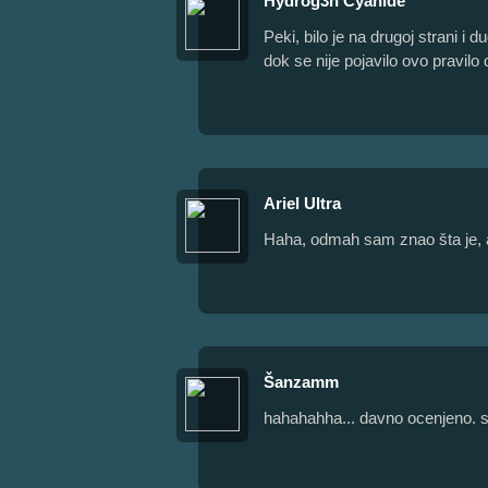
Hydrog3n Cyanide
Peki, bilo je na drugoj strani i 
dok se nije pojavilo ovo pravilo
Ariel Ultra
Haha, odmah sam znao šta je, ali
Šanzamm
hahahahha... davno ocenjeno. s