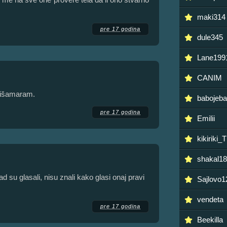
maki314
pre 17 godina
dule345
Lane199
CANIM
h išamaram.
babojeb
pre 17 godina
Emilii
kikiriki_
shakal1
d su glasali, nisu znali kako glasi onaj pravi
Sajlovo1
vendeta
pre 17 godina
Beekilla