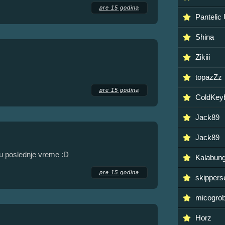
pre 15 godina
Pantelic
Shina
Zikiii
topazZz
pre 15 godina
ColdKey
Jack89
Jack89
a u poslednje vreme :D
Kalabun
pre 15 godina
skippers
micogro
Horz