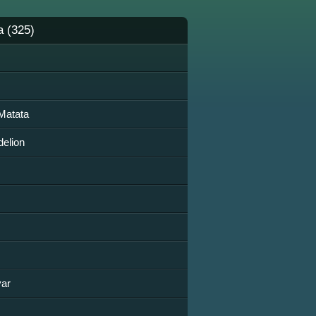
a (325)
Matata
elion
var