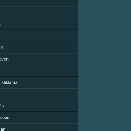
a
a
FK
aven
a stiklama
Six
assist
man