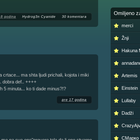
Omiljeno z
18 godina
Hydrog3n Cyanide
30 komentara
merci
Žnji
Hakuna 
annadand
crtace... ma shta ljudi prichali, kojota i miki
Artemis
. dobra def.. ++++
Einstein
 5 minuta... ko ti dade minus?!?
pre 17 godina
Lullaby
Dadži
CrazyAj
СМарко
i me na sve one"provere tela da li ono stvarno