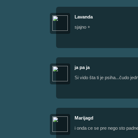
Lavanda
sjajno +
ja pa ja
Si vido šta ti je psiha...čudo jed
Marijagd
i onda ce se pre nego sto padne v