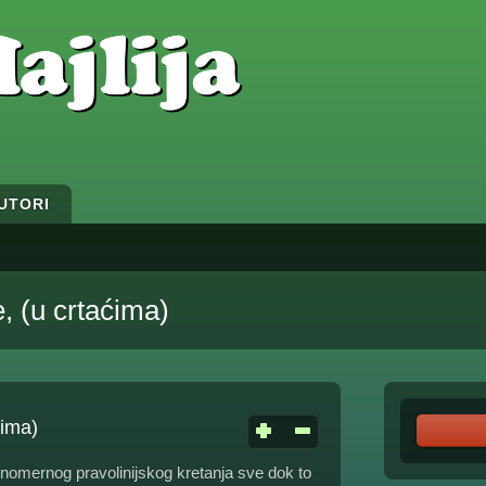
UTORI
, (u crtaćima)
ćima)
ravnomernog pravolinijskog kretanja sve dok to