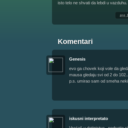
isto telo ne shvati da lebdi u vazduhu.
pre 
Komentari
Genesis
evo ga chovek koji vole da gleda 
mausa gledaju svi od 2 do 102..
p.s. umirao sam od smeha nekih
iskusni interpretato
Vraćaš u detinjstvo...podsetio s