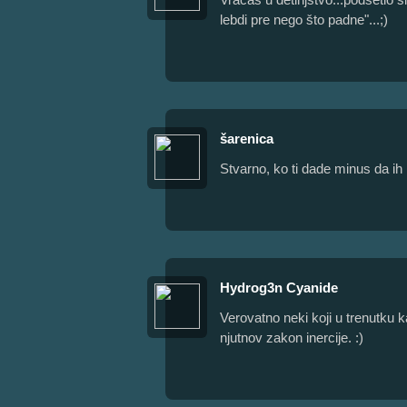
lebdi pre nego što padne"...;)
šarenica
Stvarno, ko ti dade minus da i
Hydrog3n Cyanide
Verovatno neki koji u trenutku ka
njutnov zakon inercije. :)