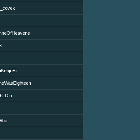
n_covek
enneOfHeavens
8
nKenjoBi
heWasEighteen
96_Dio
Who