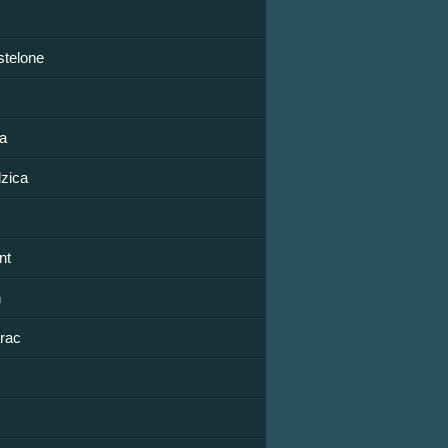
stelone
da
dzica
nt
h
rac
M