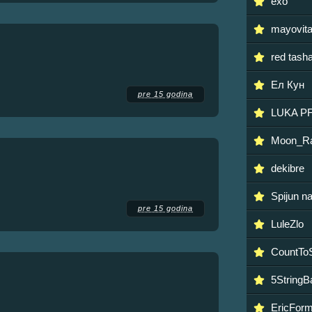
exo
mayovit
red tash
Ел Кун
pre 15 godina
LUKA P
Moon_R
dekibre
Spijun n
pre 15 godina
LuleZlo
CountTo
5StringB
EricFor