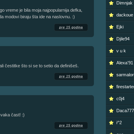
Dimnjak
dugo vreme je bila moja najpopularnija defka,
dackoue
 da modovi biraju šta ide na naslovnu. :)
Ejki
pre 15 godina
Djile94
v u k
Alexa'91
 čestitke što si se to setio da definišeš.
sarmalor
pre 15 godina
firestarte
c0j4
Daca777
vaka čast! :)
i^2
pre 15 godina