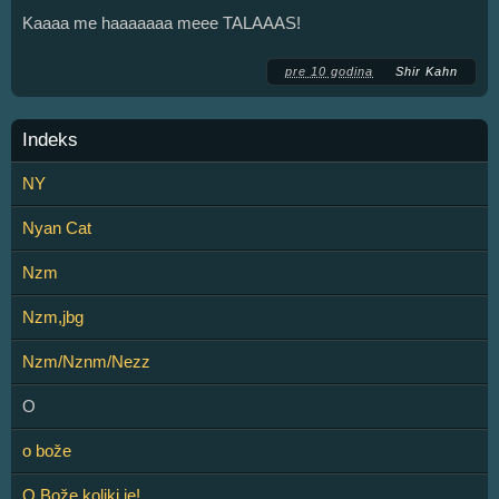
Kaaaa me haaaaaaa meee TALAAAS!
pre 10 godina
Shir Kahn
Indeks
NY
Nyan Cat
Nzm
Nzm,jbg
Nzm/Nznm/Nezz
O
o bože
O Bože koliki je!