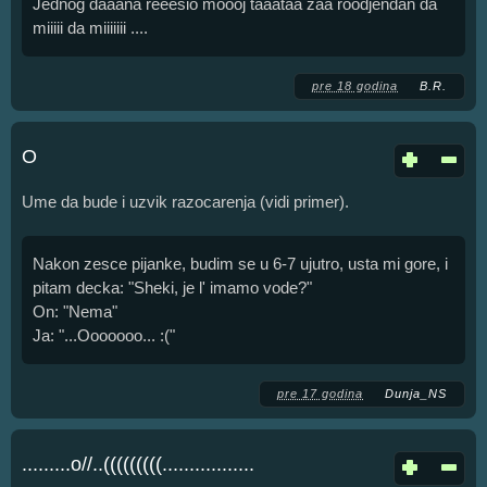
Jednog daaana reeesio moooj taaataa zaa roodjendan da
miiiii da miiiiiii ....
pre 18 godina
B.R.
O
Ume da bude i uzvik razocarenja (vidi primer).
Nakon zesce pijanke, budim se u 6-7 ujutro, usta mi gore, i
pitam decka: "Sheki, je l' imamo vode?"
On: "Nema"
Ja: "...Ooooooo... :("
pre 17 godina
Dunja_NS
.........o//..(((((((((.................