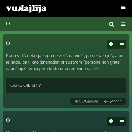
O
O
Kada vidiš nekoga koga ne želiš da vidiš, pa se sakriješ, a on
te nađe, pa ti kao iznenađen prisustvom "persone non grate"
započinješ svoju prvu kurtoaznu rečenicu sa "O"
"Ooo... Otkud ti?"
pre 18 godina
quujabaar
O