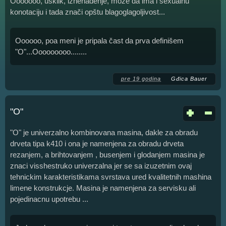
Ooooooo, usklik, iznenađenje, može da ima i sexualnu
konotaciju i tada znači opštu blagoglagoljivost...
Oooooo, poa meni je pripala čast da prva definišem
"O"...Ooooooooo........
pre 19 godina
Gđica Bauer
"O"
"O" je univerzalno kombinovana masina, dakle za obradu
drveta tipa k410 i ona je namenjena za obradu drveta
rezanjem, a brihtovanjem , busenjem i glodanjem masina je
znaci visshestruko univerzalna jer se sa izuzetnim ovaj
tehnickim karakteristikama svrstava ured kvalitetnih mashina
limene konstrukcje. Masina je namenjena za servisku ali
pojedinacnu upotrebu ...