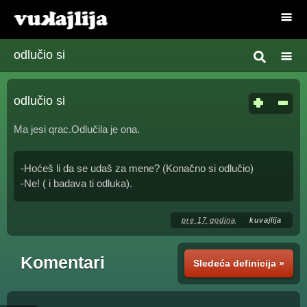
odlučio si
odlučio si
Ma jesi qrac.Odlučila je ona.
-Hoćeš li da se udaš za mene? (Konačno si odlučio)
-Ne! ( i badava ti odluka).
pre 17 godina
kuvajlija
Komentari
Sledeća definicija »