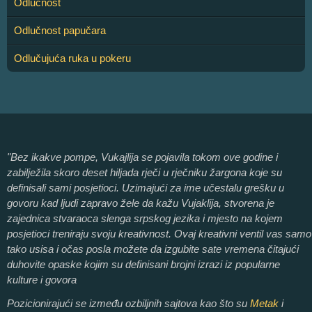
Odlučnost
Odlučnost papučara
Odlučujuća ruka u pokeru
"Bez ikakve pompe, Vukajlija se pojavila tokom ove godine i
zabilježila skoro deset hiljada rječi u rječniku žargona koje su
definisali sami posjetioci. Uzimajući za ime učestalu grešku u
govoru kad ljudi zapravo žele da kažu Vujaklija, stvorena je
zajednica stvaraoca slenga srpskog jezika i mjesto na kojem
posjetioci treniraju svoju kreativnost. Ovaj kreativni ventil vas samo
tako usisa i očas posla možete da izgubite sate vremena čitajući
duhovite opaske kojim su definisani brojni izrazi iz popularne
kulture i govora
Pozicionirajući se između ozbiljnih sajtova kao što su
Metak
i