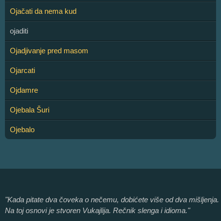
Ojačati da nema kud
ojaditi
Ojadjivanje pred masom
Ojarcati
Ojdamre
Ojebala Šuri
Ojebalo
"Kada pitate dva čoveka o nečemu, dobićete više od dva mišljenja.
Na toj osnovi je stvoren Vukajlija. Rečnik slenga i idioma."