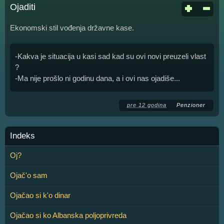
Ojaditi
Ekonomski stil vođenja državne kase.
-Kakva je situacija u kasi sad kad su ovi novi preuzeli vlast
?
-Ma nije prošlo ni godinu dana, a i ovi nas ojadiše...
pre 12 godina
Penzioner
Indeks
Oj?
Ojač'o sam
Ojačao si k'o dinar
Ojačao si ko Albanska poljoprivreda