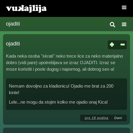
ojaditi
ojaditi
Kada neka osoba "skrati" neko trece lice za neko materijalno
dobro (vidi pare) upotrebljava se izraz OJADITI. Izraz se
moze koristiti i posle dugog i napornog, ali dobrog sex-a!
Nemam dovoljno za kladionicu! Ojadio me brat za 200
kinte!
Lele...ne mogu da stojim kolko me ojadio onaj Kica!
pre 18 godina
Dani