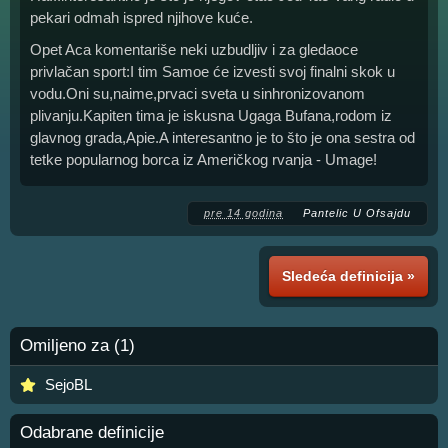
pekari odmah ispred njihove kuće.
Opet Aca komentariše neki uzbudljiv i za gledaoce
privlačan sport:I tim Samoe će izvesti svoj finalni skok u
vodu.Oni su,naime,prvaci sveta u sinhronizovanom
plivanju.Kapiten tima je iskusna Ugaga Bufana,rodom iz
glavnog grada,Apie.A interesantno je to što je ona sestra od
tetke popularnog borca iz Američkog rvanja - Umage!
pre 14 godina
Pantelic U Ofsajdu
Sledeća definicija »
Omiljeno za (1)
SejoBL
Odabrane definicije