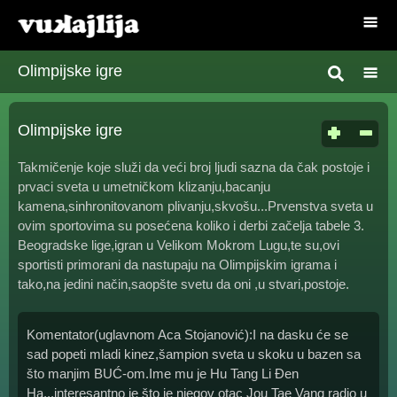
Olimpijske igre
Olimpijske igre
Takmičenje koje služi da veći broj ljudi sazna da čak postoje i
prvaci sveta u umetničkom klizanju,bacanju
kamena,sinhronitovanom plivanju,skvošu...Prvenstva sveta u
ovim sportovima su posećena koliko i derbi začelja tabele 3.
Beogradske lige,igran u Velikom Mokrom Lugu,te su,ovi
sportisti primorani da nastupaju na Olimpijskim igrama i
tako,na jedini način,saopšte svetu da oni ,u stvari,postoje.
Komentator(uglavnom Aca Stojanović):I na dasku će se
sad popeti mladi kinez,šampion sveta u skoku u bazen sa
što manjim BUĆ-om.Ime mu je Hu Tang Li Đen
Ha...interesantno je što je njegov otac Jou Tae Vang radio u