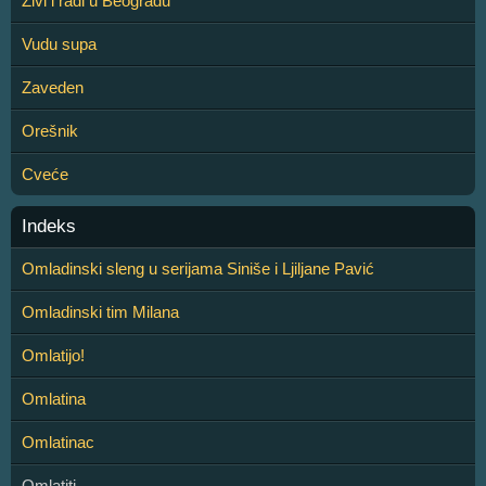
Živi i radi u Beogradu
Vudu supa
Zaveden
Orešnik
Cveće
Indeks
Omladinski sleng u serijama Siniše i Ljiljane Pavić
Omladinski tim Milana
Omlatijo!
Omlatina
Omlatinac
Omlatiti