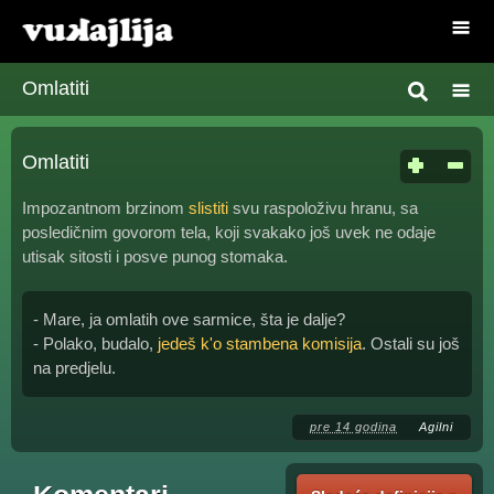
Omlatiti
Omlatiti
Impozantnom brzinom
slistiti
svu raspoloživu hranu, sa
posledičnim govorom tela, koji svakako još uvek ne odaje
utisak sitosti i posve punog stomaka.
- Mare, ja omlatih ove sarmice, šta je dalje?
- Polako, budalo,
jedeš k'o stambena komisija
. Ostali su još
na predjelu.
pre 14 godina
Agilni