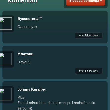
Komentari
Sledeća definicija »
Букснетина™
Сленгеру! +
pre 14 godina
Млатони
Плус! :)
pre 14 godina
Johnny Kurajber
Plus.
Za koji minut idem da kupim supu i omlatiću celu
šerpu :)))