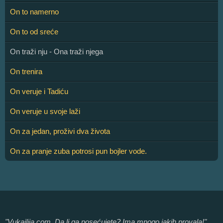
On to namerno
On to od sreće
On traži nju - Ona traži njega
On trenira
On veruje i Tadiću
On veruje u svoje laži
On za jedan, proživi dva života
On za pranje zuba potrosi pun bojler vode.
"Vukajlija.com. Da li ga posećujete? Ima mnogo jakih provala!"