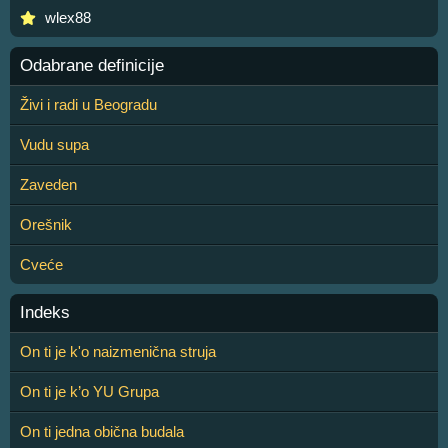
wlex88
Odabrane definicije
Živi i radi u Beogradu
Vudu supa
Zaveden
Orešnik
Cveće
Indeks
On ti je k'o naizmenična struja
On ti je k’o YU Grupa
On ti jedna obična budala