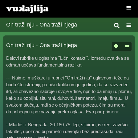
On traži nju - Ona traži njega
On traži nju - Ona traži njega
Delovi rubrike u oglasima ''Lični kontakti''. Između ova dva se
odmah uočava fundamentalna razlika.
--- Naime, muškarci u rubrici ''On traži nju'' uglavnom teže da
budu što iskreniji, pa pišu koliko im je godina, da su razvedeni
itd, ali obavezno nabroje i svoje vrline, npr. to da imaju diplomu,
kako su ozbiljni, situirani, duhoviti, šarmantni, imaju firmu... U
svakom slučaju, radi se o očajničkom potezu, čim su morali
da pribegnu upoznavanju preko oglasa. Evo par primera:
- Mladić iz Beograda, 30-180-75, lep, situiran, iskren, završio
fakultet, upoznao bi pametnu devojku bez predrasuda, radi