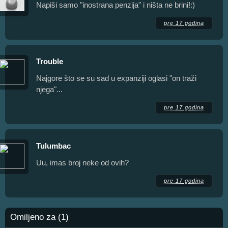
Napiši samo "inostrana penzija" i ništa ne brini!:)
pre 17 godina
Trouble
Najgore što se su sad u expanziji oglasi "on traži
njega"...
pre 17 godina
Tulumbac
Uu, imas broj neke od ovih?
pre 17 godina
Omiljeno za (1)