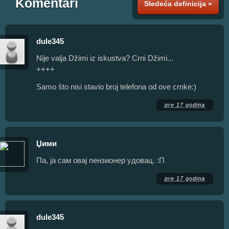
Komentari
Sledeća definicija »
dule345
Nije valja Džimi iz iskustva? Crni Džimi...
++++
Samo što nisi stavio broj telefona od ove crnke:)
pre 17 godina
Џими
Па, ја сам овај пензионер удовац. :П
pre 17 godina
dule345