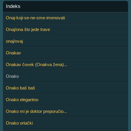
Indeks
Onaj-koji-se-ne-sme-imenovati
Onaj/ona što jede trave
onaj/ovaj
Onakav
Onakav čovek (Onakva žena)...
Onako
Onako baš baš
Onako elegantno
Onako mi je doktor preporučio...
Onako ortački