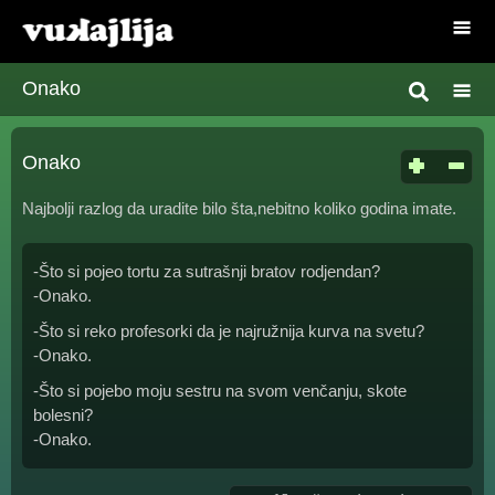
Onako
Onako
Najbolji razlog da uradite bilo šta,nebitno koliko godina imate.
-Što si pojeo tortu za sutrašnji bratov rodjendan?
-Onako.
-Što si reko profesorki da je najružnija kurva na svetu?
-Onako.
-Što si pojebo moju sestru na svom venčanju, skote
bolesni?
-Onako.