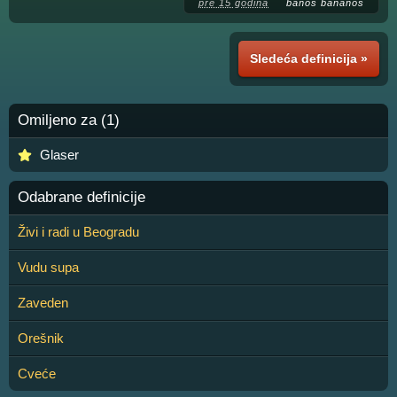
pre 15 godina
banos bananos
Sledeća definicija »
Omiljeno za (1)
Glaser
Odabrane definicije
Živi i radi u Beogradu
Vudu supa
Zaveden
Orešnik
Cveće