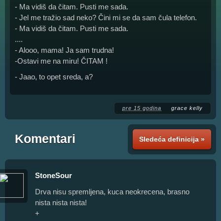
- Ma vidiš da čitam. Pusti me sada.
- Jel me tražio sad neko? Čini mi se da sam čula telefon.
- Ma vidiš da čitam. Pusti me sada.
....
- Alooo, mama! Ja sam trudna!
-Ostavi me na miru! ČITAM !
- Jaao, to opet sreda, a?
pre 15 godina
grace kelly
Komentari
Sledeća definicija »
StoneSour
Drva nisu spremljena, kuca neokrecena, brasno
nista nista nista!
+