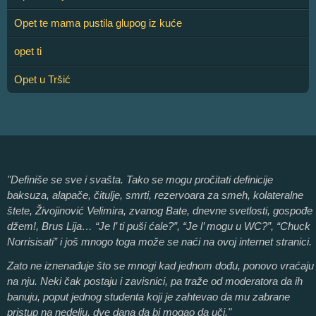
Opet te mama pustila glupog iz kuće
opet ti
Opet u Tršić
"Definiše se sve i svašta. Tako se mogu pročitati definicije
baksuza, alapače, čitulje, smrti, rezervoara za smeh, kolateralne
štete, Živojinović Velimira, zvanog Bate, dnevne svetlosti, gospođe
džem!, Brus Lija… “Je l’ ti puši ćale?”, “Je l’ mogu u WC?”, “Chuck
Norrisisati” i još mnogo toga može se naći na ovoj internet stranici.
Zato ne iznenađuje što se mnogi kad jednom dođu, ponovo vraćaju
na nju. Neki čak postaju i zavisnici, pa traže od moderatora da ih
banuju, poput jednog studenta koji je zahtevao da mu zabrane
pristup na nedelju, dve dana da bi mogao da uči."