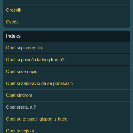
Orešnik
Cveće
Indeks
Opet si pio mastilo
Opet si pušio/la ladnog kurca?
Opet si se napio!
Opet si zaboravio da se ponašaš ?
Opet sindrom
Opet sreda, a ?
Opet su te pustili glupog iz kuće
Opet ta vojska