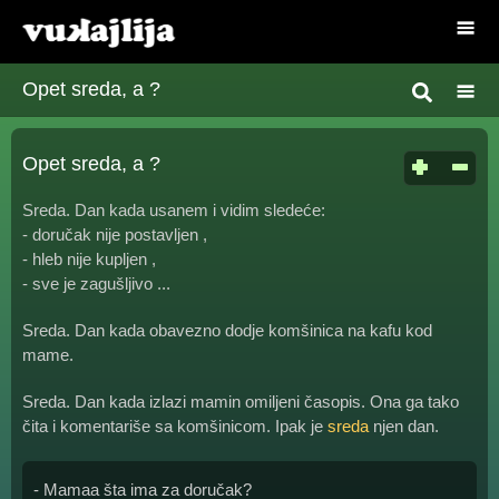
Opet sreda, a ?
Opet sreda, a ?
Sreda. Dan kada usanem i vidim sledeće:
- doručak nije postavljen ,
- hleb nije kupljen ,
- sve je zagušljivo ...
Sreda. Dan kada obavezno dodje komšinica na kafu kod
mame.
Sreda. Dan kada izlazi mamin omiljeni časopis. Ona ga tako
čita i komentariše sa komšinicom. Ipak je
sreda
njen dan.
- Mamaa šta ima za doručak?