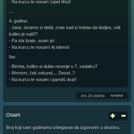
- Na kurcu te nosam (opet tiho)!
...
4. godina:
- Jane, stvarno si debil, znas kad si trebao da dodjes, vidi
koliko je sati!!?
- Pa sta brate, osam je!
- Na kurcu te nosam! Aj idemo!
fax:
- Bimba, koliko si dobio resenje u 7. zadatku?
- Mmmm, ček sekund.... Deset..?
- Na kurcu te nosam i pamtiš dva!!
pre 16 godina
tor&ma
Osam
Broj koji sam godinama izbegavao da izgovorim u drustvu.