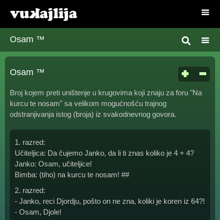
Osam ™
Osam ™
Broj kojem preti uništenje u krugovima koji znaju za foru "Na
kurcu te nosam" sa velikom mogućnošću trajnog
odstranjivanja istog (broja) iz svakodnevnog govora.
1. razred:
Učiteljica: Da čujemo Janko, da li ti znas koliko je 4 + 4?
Janko: Osam, učiteljice!
Bimba: (tiho) na kurcu te nosam! ##
2. razred:
- Janko, reci Djordju, pošto on ne zna, koliki je koren iz 64?!
- Osam, Djole!