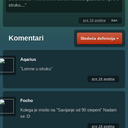
struku...."
pre 16 godina
ban
Komentari
Sledeća definicija »
Aqarius
"Lomne u struku"
pre 16 godina
Focho
Kolega je mislio na "Savijanje od 90 stepeni" Nadam
se :D
pre 16 godina