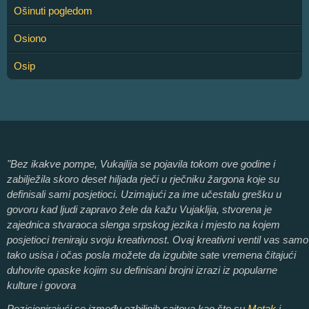
Ošinuti pogledom
Osiono
Osip
"Bez ikakve pompe, Vukajlija se pojavila tokom ove godine i
zabilježila skoro deset hiljada rječi u rječniku žargona koje su
definisali sami posjetioci. Uzimajući za ime učestalu grešku u
govoru kad ljudi zapravo žele da kažu Vujaklija, stvorena je
zajednica stvaraoca slenga srpskog jezika i mjesto na kojem
posjetioci treniraju svoju kreativnost. Ovaj kreativni ventil vas samo
tako usisa i očas posla možete da izgubite sate vremena čitajući
duhovite opaske kojim su definisani brojni izrazi iz popularne
kulture i govora
Pozicionirajući se između ozbiljnih sajtova kao što su
Metak
i