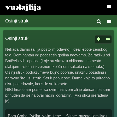
Osinji struk
Osinji struk
Nekada davno (a i ja postojim odavno), ideal lepote ženskog
tela. Dominantan od pedesetih godina naovamo. Za razliku od
Botičelijevih lepotica (koje su skroz u oblinama, sa nesto
slabijom bistom i izvesnom količinom salceta na stomaku)
Osinji struk podrazumeva bujno poprsje, snažnu pozadinu i
naravno što uži struk. Struk poput ose. Dame koje to prirodno
nisu posedovale, koristile su korsete.
N!B! Imao sam poster sa ovim nazivom ali je obrisan, pa sam
prinuđen da se na ovaj način "odrazim". (Vidi sliku prerađena
je)
Bora Čorba: "Volim, volim žene.... Sisate, guzate, lomljive u