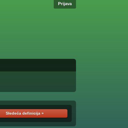
Prijava
Sledeća definicija »