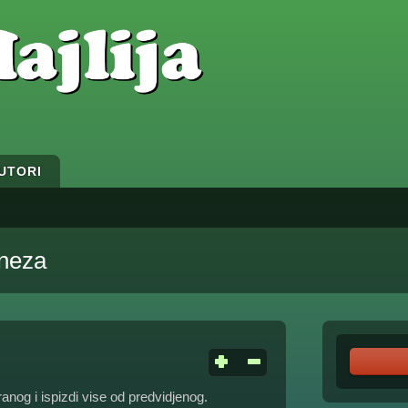
UTORI
ineza
nog i ispizdi vise od predvidjenog.