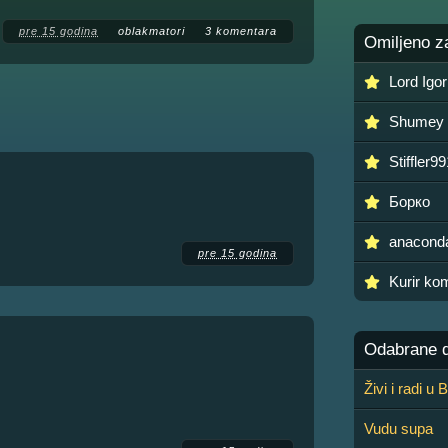
pre 15 godina
oblakmatori
3 komentara
Omiljeno z
Lord Igor
Shumey
Stiffler9
Борко
anacond
pre 15 godina
Kurir ko
Odabrane de
Živi i radi u
Vudu supa