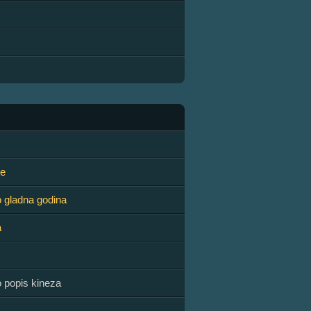
ke
o gladna godina
a
o popis kineza