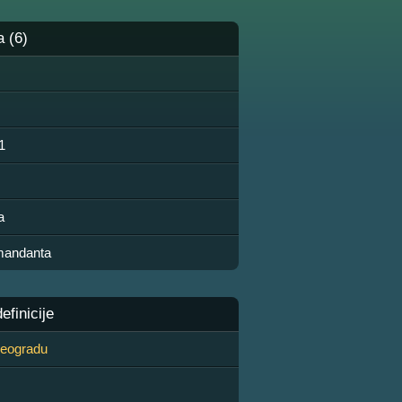
a (6)
91
a
mandanta
finicije
 Beogradu