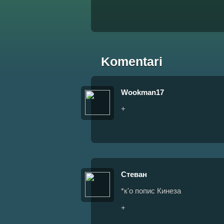
Komentari
Wookman17
+
Стеван
*к'о попис Кинеза
+