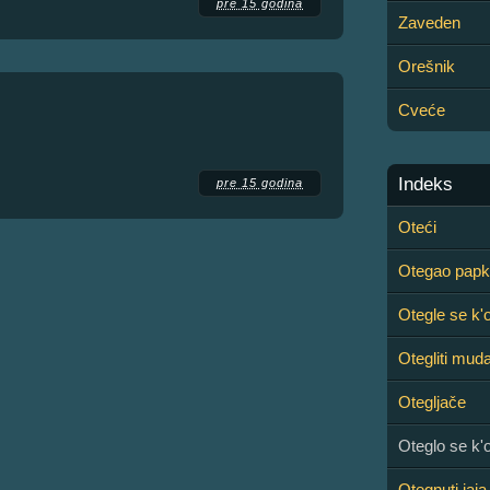
pre 15 godina
Zaveden
Orešnik
Cveće
Indeks
pre 15 godina
Oteći
Otegao pap
Otegle se k'
Otegliti mud
Otegljače
Oteglo se k'
Otegnuti jaja