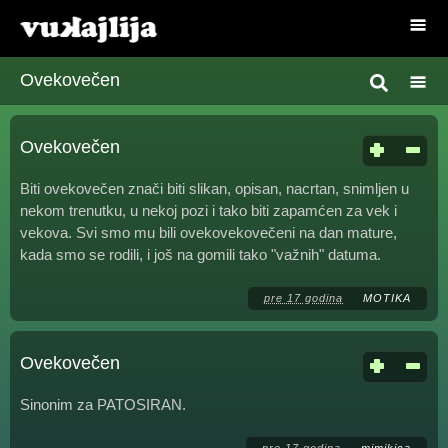
Ovekovečen
Ovekovečen
Biti ovekovečen znači biti slikan, opisan, nacrtan, snimljen u
nekom trenutku, u nekoj pozi i tako biti zapamćen za vek i
vekova. Svi smo mu bili ovekovekovečeni na dan mature,
kada smo se rodili, i još na gomili tako "važnih" datuma.
pre 17 godina
MOTIKA
Ovekovečen
Sinonim za PATOSIRAN.
pre 17 godina
mimikica