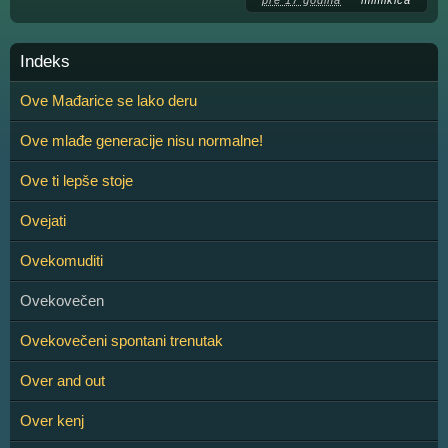
Indeks
Ove Mađarice se lako deru
Ove mlađe generacije nisu normalne!
Ove ti lepše stoje
Ovejati
Ovekomuditi
Ovekovečen
Ovekovečeni spontani trenutak
Over and out
Over kenj