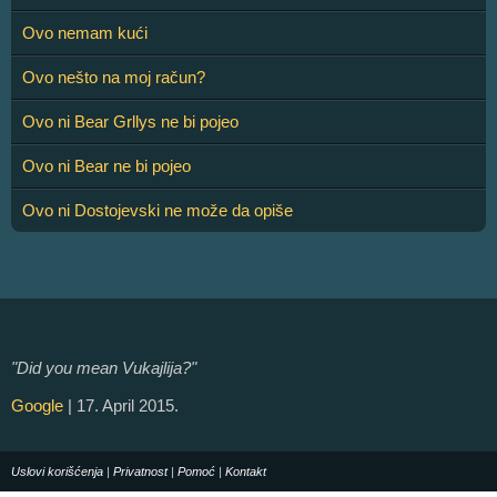
Ovo nemam kući
Ovo nešto na moj račun?
Ovo ni Bear Grllys ne bi pojeo
Ovo ni Bear ne bi pojeo
Ovo ni Dostojevski ne može da opiše
"Did you mean Vukajlija?"
Google
| 17. April 2015.
Uslovi korišćenja
|
Privatnost
|
Pomoć
|
Kontakt