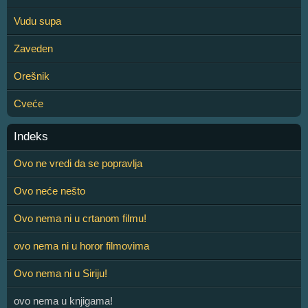
Vudu supa
Zaveden
Orešnik
Cveće
Indeks
Ovo ne vredi da se popravlja
Ovo neće nešto
Ovo nema ni u crtanom filmu!
ovo nema ni u horor filmovima
Ovo nema ni u Siriju!
ovo nema u knjigama!