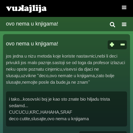
ovo nema u knjigama!
ovo nema u knjigama!
jos jedna u nizu metoda koje koriste nastavnici,nebi li deci
privukli jos malo paznje.sastoji se od toga da profesor izlazuci
neku opste poznatu cinjenicu,visevsi da djaci ne
slusaju,uzvikne ''deco,ovo nemate u knjigama,zato bolje
slusajte,nemojte posle da bude,ja ne znam''
i tako...kosovski boj je kao sto znate bio hiljadu trista
sedamd...
CUCUCU,KRC,HAHAHA,SRAF
deco cutite,slusajte,ovo nema u knjigama