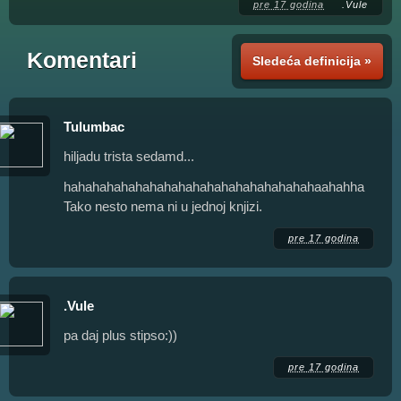
pre 17 godina
.Vule
Komentari
Sledeća definicija »
Tulumbac
hiljadu trista sedamd...
hahahahahahahahahahahahahahahahahahaahahha
Tako nesto nema ni u jednoj knjizi.
pre 17 godina
.Vule
pa daj plus stipso:))
pre 17 godina