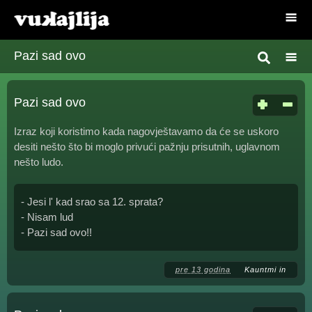
Pazi sad ovo
Pazi sad ovo
Izraz koji koristimo kada nagovještavamo da će se uskoro
desiti nešto što bi moglo privući pažnju prisutnih, uglavnom
nešto ludo.
- Jesi l' kad srao sa 12. sprata?
- Nisam lud
- Pazi sad ovo!!
pre 13 godina
Kauntmi in