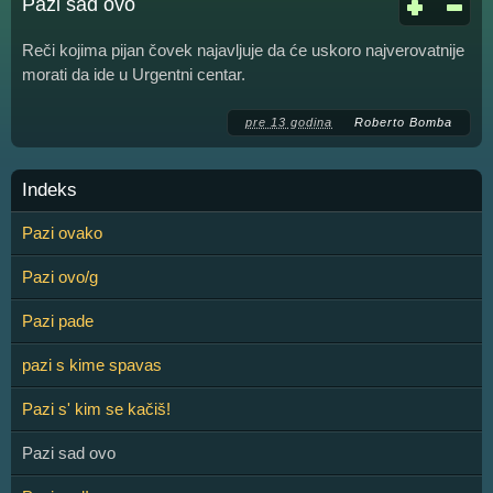
Pazi sad ovo
Reči kojima pijan čovek najavljuje da će uskoro najverovatnije
morati da ide u Urgentni centar.
pre 13 godina
Roberto Bomba
Indeks
Pazi ovako
Pazi ovo/g
Pazi pade
pazi s kime spavas
Pazi s' kim se kačiš!
Pazi sad ovo