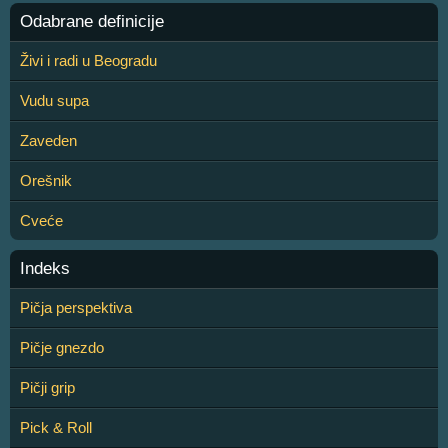
Odabrane definicije
Živi i radi u Beogradu
Vudu supa
Zaveden
Orešnik
Cveće
Indeks
Pičja perspektiva
Pičje gnezdo
Pičji grip
Pick & Roll