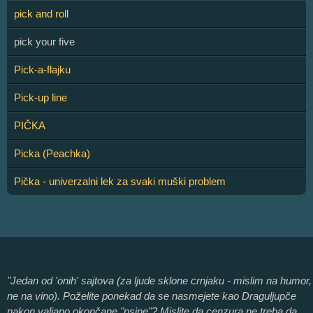
pick and roll
pick your five
Pick-a-flajku
Pick-up line
PIČKA
Picka (Peachka)
Pička - univerzalni lek za svaki muški problem
"Jedan od 'onih' sajtova (za ljude sklone crnjaku - mislim na humor,
ne na vino). Poželite ponekad da se nasmejete kao Draguljupče
nakon valjano okončane "psine"? Mislite da cenzura ne treba da