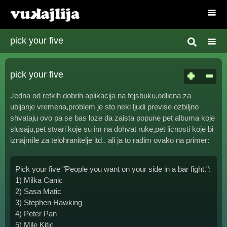
pick your five
pick your five
Jedna od retkih dobrih aplikacija na fejsbuku,odlicna za
ubijanje vremena,problem je sto neki ljudi previse ozbiljno
shvataju ovo pa se bas loze da zaista popune pet albuma koje
slusaju,pet stvari koje su im na dohvat ruke,pet licnosti koje bi
iznajmile za telohranitelje itd.. ali ja to radim ovako na primer:
Pick your five "People you want on your side in a bar fight.":
1) Milka Canic
2) Sasa Matic
3) Stephen Hawking
4) Peter Pan
5) Mile Kitic