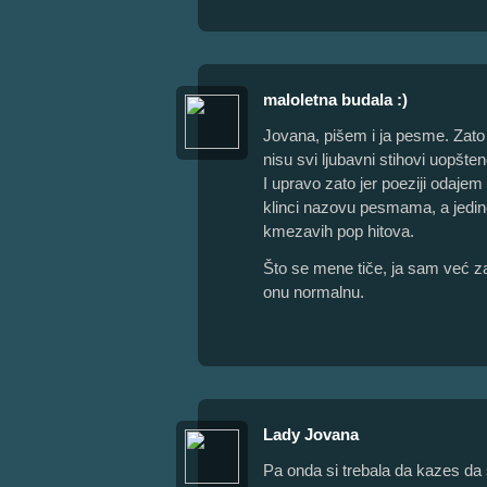
maloletna budala :)
Jovana, pišem i ja pesme. Zato
nisu svi ljubavni stihovi uopšte
I upravo zato jer poeziji odajem 
klinci nazovu pesmama, a jedino 
kmezavih pop hitova.
Što se mene tiče, ja sam već zal
onu normalnu.
Lady Jovana
Pa onda si trebala da kazes da