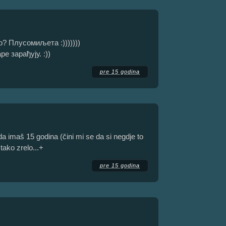
о? Плусомиљета :)))))))
е зарађују. :))
pre 15 godina
a imaš 15 godina (čini mi se da si negdje to
 tako zrelo...+
pre 15 godina