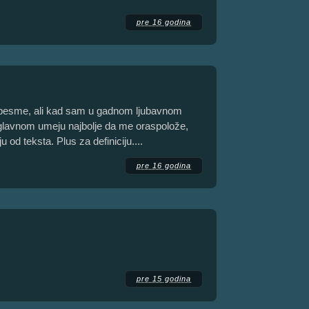
pre 16 godina
 pesme, ali kad sam u gadnom ljubavnom
glavnom umeju najbolje da me oraspolože,
od teksta. Plus za definiciju....
pre 16 godina
pre 15 godina