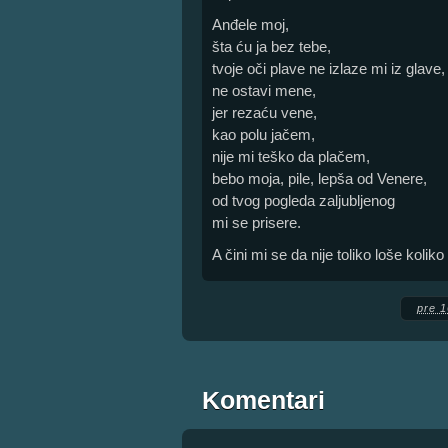
Anđele moj,
šta ću ja bez tebe,
tvoje oči plave ne izlaze mi iz glave,
ne ostavi mene,
jer rezaću vene,
kao polu jačem,
nije mi teško da plačem,
bebo moja, pile, lepša od Venere,
od tvog pogleda zaljubljenog
mi se prisere.
A čini mi se da nije toliko loše kolik
pre 1
Komentari