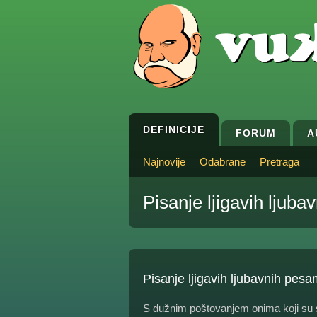
DEFINICIJE
FORUM
A
Najnovije
Odabrane
Pretraga
Pisanje ljigavih ljub
Pisanje ljigavih ljubavnih pes
S dužnim poštovanjem onima koji su s