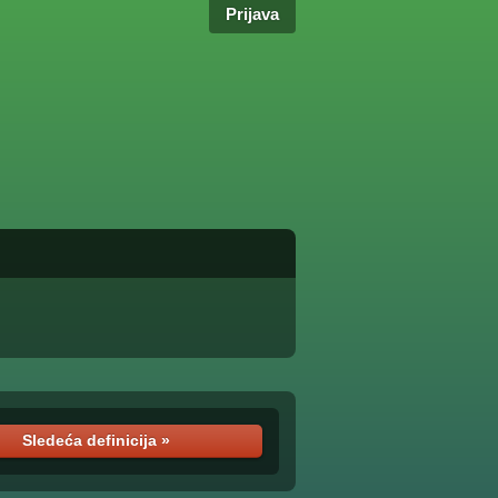
Prijava
Sledeća definicija »