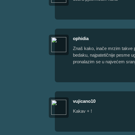
ophidia
Znaš kako, inače mrzim takve
bedaku, najpatetičnije pesme u
pronalazim se u najvećem sranju 
vujicano10
Kakav + !