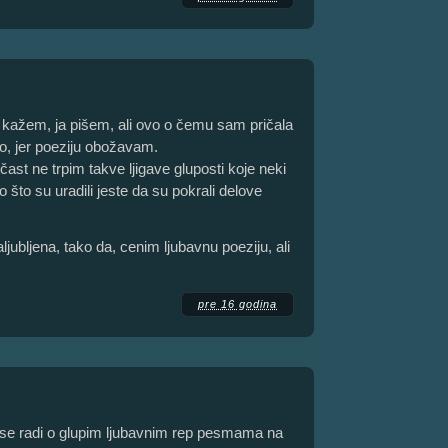
 kažem, ja pišem, ali ovo o čemu sam pričala
no, jer poeziju obožavam.
čast ne trpim takve ljigave gluposti koje neki
što su uradili jeste da su pokrali delove
jubljena, tako da, cenim ljubavnu poeziju, ali
pre 16 godina
 se radi o glupim ljubavnim rep pesmama na