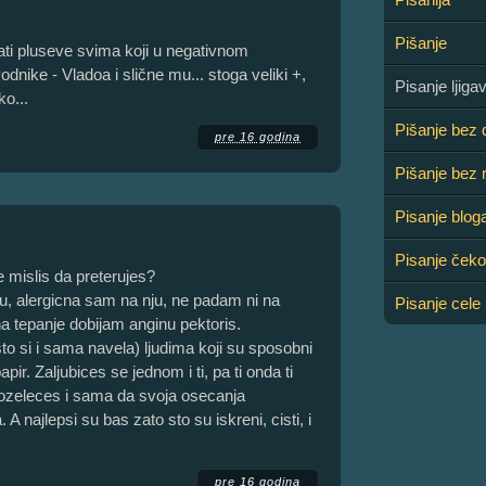
Pišanje
ti pluseve svima koji u negativnom
nike - Vladoa i slične mu... stoga veliki +,
Pisanje ljig
ko...
Pišanje bez 
pre 16 godina
Pišanje bez 
Pisanje blog
Pisanje čeko
e mislis da preterujes?
 alergicna sam na nju, ne padam ni na
Pisanje cele 
na tepanje dobijam anginu pektoris.
sto si i sama navela) ljudima koji su sposobni
ir. Zaljubices se jednom i ti, pa ti onda ti
i. Pozeleces i sama da svoja osecanja
 najlepsi su bas zato sto su iskreni, cisti, i
pre 16 godina