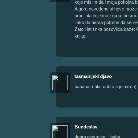
koje mislim da i moja pokojna b
A gore navedene stihove moze 
procitala ni jednu knjigu, pesmu,
Tako da nema potrebe da se ner
Zato i latisnka posovlica kaze:
knjigu.
tasmanijski djavo
hahaha mala, dobra ti je ova :))
Bundeslav
dobra pjesmica... haha