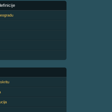
finicije
 Beogradu
skritu
a
ucija