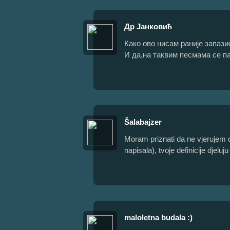
Др Јанковић
Како ово нисам раније запази
И да,на таквим песмама се пар
Šalabajzer
Moram priznati da ne vjerujem d
napisala), tvoje definicije djeluju
maloletna budala :)