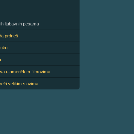
avih ljubavnih pesama
da prdneš
ruku
a
va u američkim filmovima
reči velikim slovima