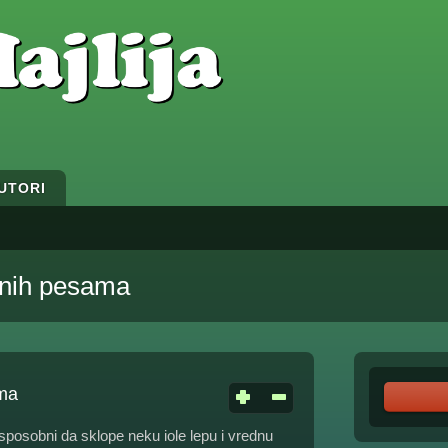
UTORI
avnih pesama
ama
posobni da sklope neku iole lepu i vrednu