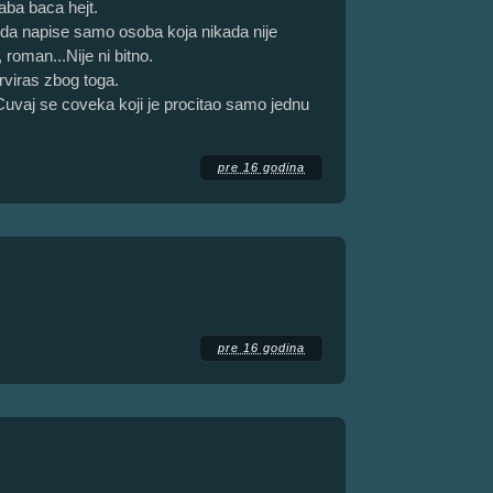
aba baca hejt.
da napise samo osoba koja nikada nije
 roman...Nije ni bitno.
viras zbog toga.
 Cuvaj se coveka koji je procitao samo jednu
pre 16 godina
pre 16 godina