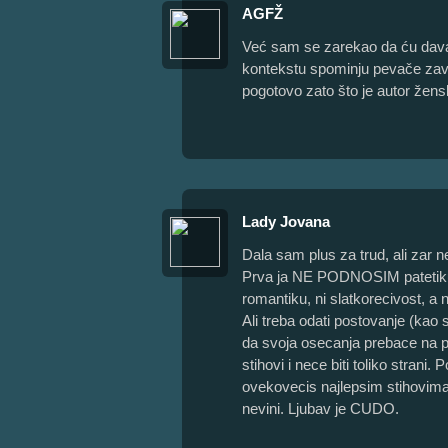
AGFŽ
Već sam se zarekao da ću dava
kontekstu spominju pevače zavod
pogotovo zato što je autor žens
Lady Jovana
Dala sam plus za trud, ali zar n
Prva ja NE PODNOSIM patetiku,
romantiku, ni slatkorecivost, a 
Ali treba odati postovanje (kao 
da svoja osecanja prebace na pap
stihovi i nece biti toliko stran
ovekovecis najlepsim stihovima. A
nevini. Ljubav je CUDO.