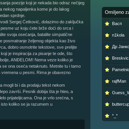
sanja poezije koji je nekada bio odraz nečijeg
kama nekog napaljenka kome je do lakog
Omiljeno z
edan sprdnje.
vodi Sergej Ćetković, dolazimo do zaključka
Васп
e pesme uz koju ćete brže doći do srca i
ite svoja osećanja, batalite simpatične
n1kola
talite posmatranje željenog objekta kao živo
Др Јанк
, dobro osmotrite tekstove, sve prelijte
oji je inspiracija za pisanje te ode, što
Breskvic
najbolje, ANĐELOM! Nema veze koliko je
a se ona oseća netaknuto. Metnite tu i tamo
Pametnic
h vremena u pesmi. Rima je obavezno
rajfMan
 a mogli bi i da prodaju tekst nekom
o završi. Pesnik dobija šta je hteo, a
Guess_
lo prijateljicama. Ona je vrlo srećna, s
 isto koliko se ja razumem u
buttercu
*_*