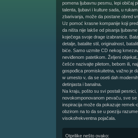
pomena ljubavnu pesmu, lepi običaj pi
talenta, ljubavi i kulture sada, u ru
zbarivanja, može da postane obred vr
Uz pomoć krasne kompanije koji pred
da ništa nije lakše od pisanja ljubavn
koječega svoje drage izabranice. Batal
detalje, batalite stil, originalnost, ba
biće. Samo uzmite CD nekog kmezavca
neviđenom patetikom. Željeni objekat, k
češće nazivajte piletom, bebom ili, 
gospođica promiskuitetna, važno je d
w umesto v, da se oseti dah moderni
detinjasta i banalna.
Na kraju, pošto su svi postali pesnici,
novokomponovanom pevaču, sve se lep
inspiracija može da pokazuje remek-de
obzirom na to da se u poeziju razume
visokofrekventna pojačala.
Otprilike nešto ovako: