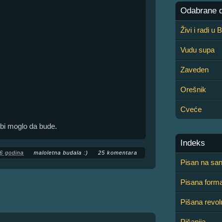
Odabrane de
Živi i radi u
Vudu supa
Zaveden
Orešnik
Cveće
o bi moglo da bude.
Indeks
6 godina
maloletna budala :)
25 komentara
Pisan na san
Pisana form
Pišana revol
Pišanija