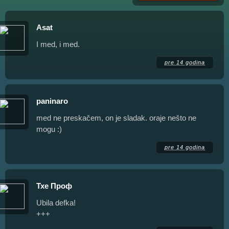
Asat
I med, i med.
pre 14 godina
paninaro
med ne preskačem, on je sladak. oraje nešto ne
mogu :)
pre 14 godina
Тхе Проф
Ubila defka!
+++