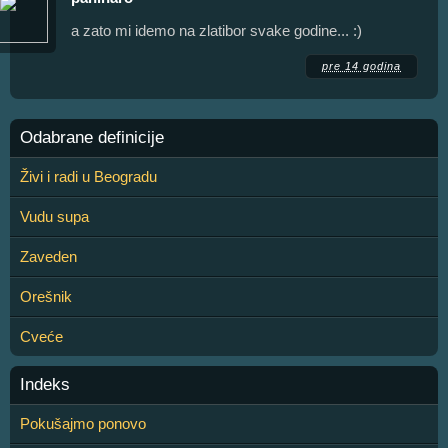
a zato mi idemo na zlatibor svake godine... :)
pre 14 godina
Odabrane definicije
Živi i radi u Beogradu
Vudu supa
Zaveden
Orešnik
Cveće
Indeks
Pokušajmo ponovo