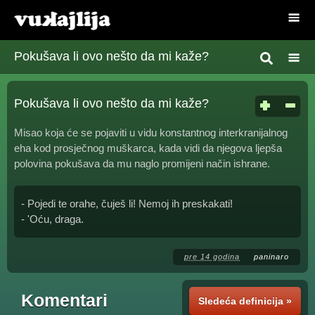
Pokušava li ovo nešto da mi kaže?
Pokušava li ovo nešto da mi kaže?
Misao koja će se pojaviti u vidu konstantnog interkranijalnog
eha kod prosječnog muškarca, kada vidi da njegova ljepša
polovina pokušava da mu naglo promijeni način ishrane.
- Pojedi te orahe, čuješ li! Nemoj ih preskakati!
- 'Oću, draga.
pre 14 godina
paninaro
Komentari
Sledeća definicija »