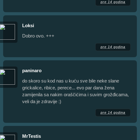
pre 14 godina
Loksi
Dobro ovo. +++
pre 14 godina
paninaro
do skoro su kod nas u kuću sve bile neke slane
grickalice, ribice, perece... evo par dana žena
zamijenila sa nakim oraščićima i suvim grožđicama,
veli da je zdravije :)
pre 14 godina
MrTestis