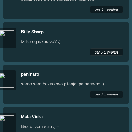
pre 14 godina
Billy Sharp
Iz ličnog iskustva? :)
pre 14 godina
paninaro
samo sam čekao ovo pitanje. pa naravno :)
pre 14 godina
Mala Vidra
Baš u tvom stilu :) +