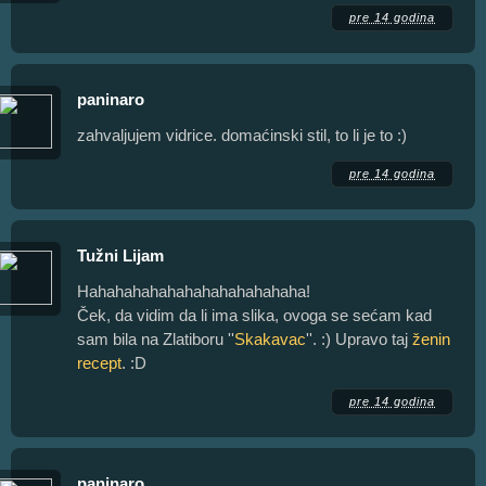
pre 14 godina
paninaro
zahvaljujem vidrice. domaćinski stil, to li je to :)
pre 14 godina
Tužni Lijam
Hahahahahahahahahahahahaha!
Ček, da vidim da li ima slika, ovoga se sećam kad
sam bila na Zlatiboru ''
Skakavac
''. :) Upravo taj
ženin
recept
. :D
pre 14 godina
paninaro