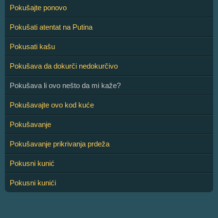
Pokušajte ponovo
Pokušati atentat na Putina
Pokusati kašu
Pokušava da dokurči nedokurčivo
Pokušava li ovo nešto da mi kaže?
Pokušavajte ovo kod kuće
Pokušavanje
Pokušavanje prikrivanja prdeža
Pokusni kunić
Pokusni kunići