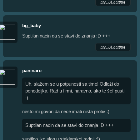
pre 14 godina
bg_baby
Suptilan nacin da se stavi do znanja :D +++
pre 14 godina
paninaro
Uh, slažem se u potpunosti sa time! Odloži do
ponedeljka. Rad u firmi, naravno, ako te šef pusti.
:)
nešto mi govori da neće imati ništa protiv :)
Suptilan nacin da se stavi do znanja :D +++
suptilno, ko slon u staklarskoj radnji :))