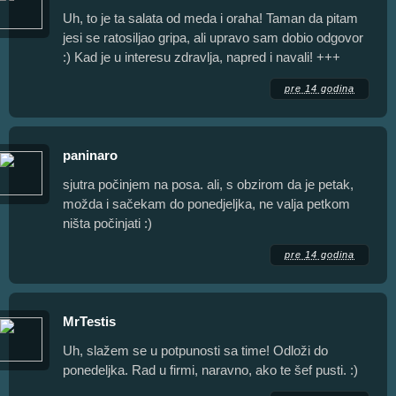
Uh, to je ta salata od meda i oraha! Taman da pitam
jesi se ratosiljao gripa, ali upravo sam dobio odgovor
:) Kad je u interesu zdravlja, napred i navali! +++
pre 14 godina
paninaro
sjutra počinjem na posa. ali, s obzirom da je petak,
možda i sačekam do ponedjeljka, ne valja petkom
ništa počinjati :)
pre 14 godina
MrTestis
Uh, slažem se u potpunosti sa time! Odloži do
ponedeljka. Rad u firmi, naravno, ako te šef pusti. :)