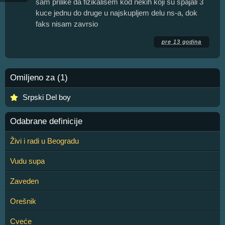
sam prilike da fizikalisem kod nekih koji su spajali 3
kuce jednu do druge u najskupljem delu ns-a, dok
faks nisam zavrsio
pre 13 godina
Omiljeno za (1)
Srpski Del boy
Odabrane definicije
Živi i radi u Beogradu
Vudu supa
Zaveden
Orešnik
Cveće