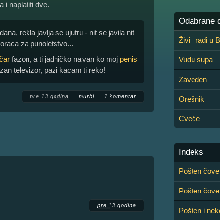
 i naplatiti dve.
Odabrane de
ana, rekla javlja se ujutru - nit se javila nit
Živi i radi u
oraca za punoletstvo...
čar
fazon, a ti jadničko naivan ko moj
penis
,
Vudu supa
an televizor, pazi kacam ti reko!
Zaveden
pre 13 godina
murbi
1 komentar
Orešnik
Cveće
Indeks
Pošten čovek
Pošten čovek,
pre 13 godina
Pošten i ne