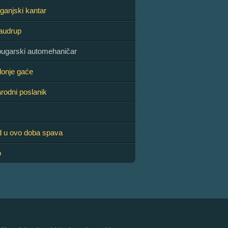
iganjski kantar
audrup
bugarski automehaničar
donje gaće
rodni poslanik
v
d u ovo doba spava
p