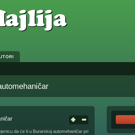
UTORI
 automehaničar
ničar
enicu da će ti u Burarskoj automehaničar pri