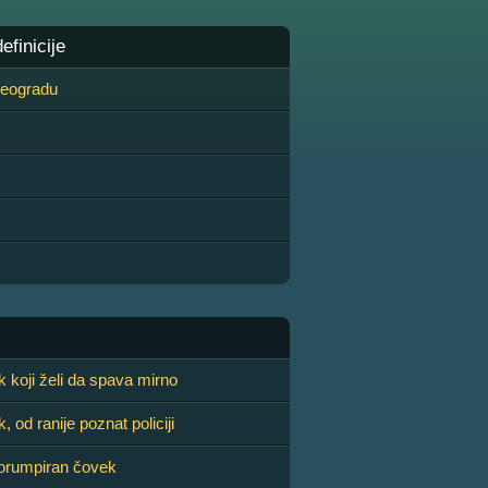
finicije
 Beogradu
 koji želi da spava mirno
 od ranije poznat policiji
korumpiran čovek