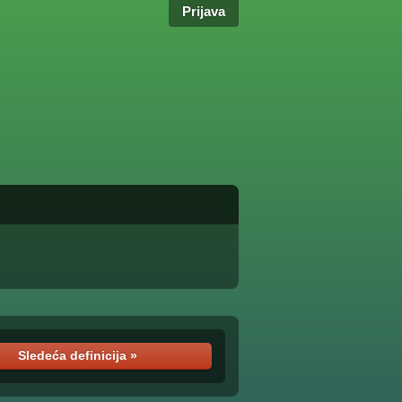
Prijava
Sledeća definicija »