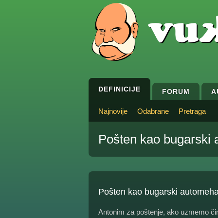
DEFINICIJE
FORUM
A
Najnovije
Odabrane
Pretraga
Pošten kao bugarski
Pošten kao bugarski automeha
Antonim za poštenje, ako uzmemo činj