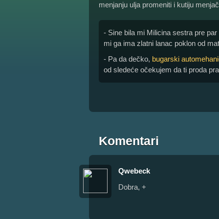
menjanju ulja promeniti i kutiju menjača
- Sine bila mi Milicina sestra pre par d
mi ga ima zlatni lanac poklon od mat
- Pa da dečko,
bugarski automehani
od sledeće očekujem da ti proda praz
Komentari
Qwebeck
Dobra, +