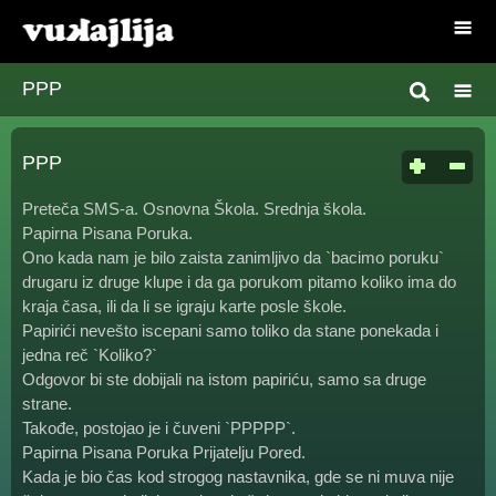
PPP
PPP
Preteča SMS-a. Osnovna Škola. Srednja škola.
Papirna Pisana Poruka.
Ono kada nam je bilo zaista zanimljivo da `bacimo poruku`
drugaru iz druge klupe i da ga porukom pitamo koliko ima do
kraja časa, ili da li se igraju karte posle škole.
Papirići nevešto iscepani samo toliko da stane ponekada i
jedna reč `Koliko?`
Odgovor bi ste dobijali na istom papiriću, samo sa druge
strane.
Takođe, postojao je i čuveni `PPPPP`.
Papirna Pisana Poruka Prijatelju Pored.
Kada je bio čas kod strogog nastavnika, gde se ni muva nije