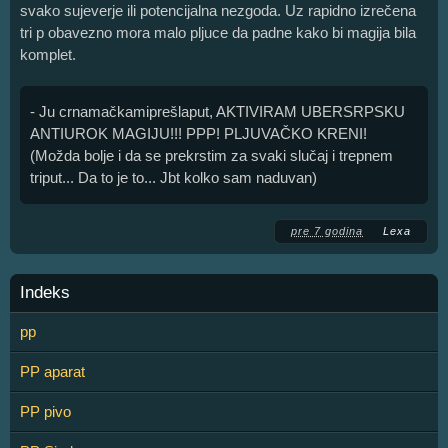
svako sujeverje ili potencijalna nezgoda. Uz rapidno izrečena
tri p obavezno mora malo pljuce da padne kako bi magija bila
komplet.
- Ju crnamačkamiprešlaput, AKTIVIRAM UBERSRPSKU
ANTIUROK MAGIJU!!! PPP! PLJUVAČKO KRENI!
(Možda bolje i da se prekrstim za svaki slučaj i trepnem
triput... Da to je to... Jbt kolko sam naduvan)
pre 7 godina
Lеxa
Indeks
pp
PP aparat
PP pivo