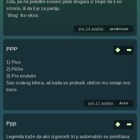
čula, pa na poleđini sveske pitaš drugara iz klupe da li se
smorio, ili da li je za partiju
`tihog` iks-oksa.
pre 14 godina
грофозије
PPP
1) Pivo
2) Pičke
3) Pro evolušn
San svakog klinca, ali kada se probudi, obično mu ostaje ovo
treće.
pre 17 godina
Acke
Ppp
Legenda kaže da ako izgovoriš tri p automatski se poništava