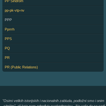
PP Sindrom
pp-pk-vtp-nv
PPP
Pprrrh
PPS
PQ
PR
PR (Public Relations)
"Osimi velikih istorijskih i nacionalnih zabluda, podložni smo i onim
„sitnijim”, ali koje nam određuju svakodnevicu. „Ne valja da se sedi