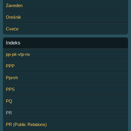
Zaveden
Orešnik
Cveće
Indeks
pp-pk-vtp-nv
PPP
Pprrrh
PPS
PQ
PR
PR (Public Relations)