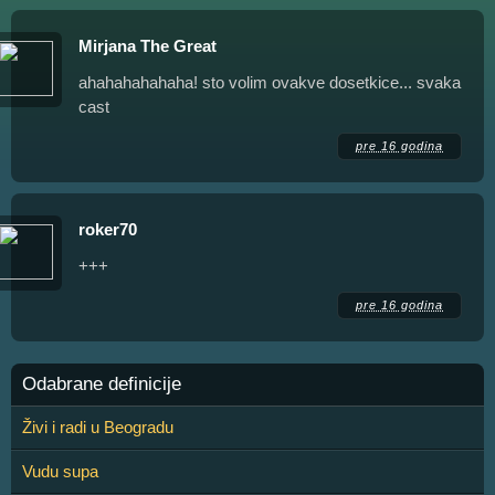
Mirjana The Great
ahahahahahaha! sto volim ovakve dosetkice... svaka
cast
pre 16 godina
roker70
+++
pre 16 godina
Odabrane definicije
Živi i radi u Beogradu
Vudu supa