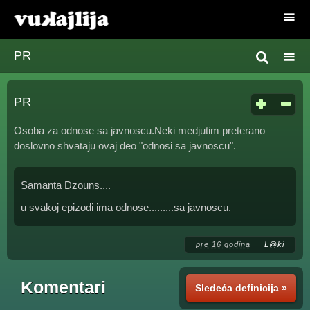
PR
PR
Osoba za odnose sa javnoscu.Neki medjutim preterano
doslovno shvataju ovaj deo "odnosi sa javnoscu".
Samanta Dzouns....
u svakoj epizodi ima odnose.........sa javnoscu.
pre 16 godina
L@ki
Komentari
Sledeća definicija »